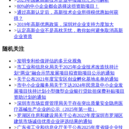
>
2023年国家高新技术企业申报难点汇总与解析
>
80%的中小企业都会选择这些资助项目！
>
通过高新认定后，高新技术企业所得税优惠如何获
得？
>
2019年高新优惠政策，深圳对企业支持力度加大
>
认定高新企业不是高枕无忧，教你如何避免取消高新
企业资质
随机关注
>
发明专利价值评估的多元化视角
>
市工业和信息化局关于2025年企业技术改造扶持计
划“两业”融合示范发展项目拟资助项目公示的通知
>
关于公布2021年度宝安区创业孵化基地名单的通知
>
市中小企业服务局关于下达2024年民营及中小企业发
展项目扶持计划小型微型企业银行贷款担保费补贴项目
资助计划的通知
>
深圳市市场监督管理局关于存在突出质量安全隐患医
疗器械生产企业的公示（2025年第一批）
>
罗湖区住房和建设局关于公布2022年度深圳市罗湖区
建筑市场诚信优质企业评选结果的通知
>
广东省工业和信息化厅关于公布2025年度省级企业技