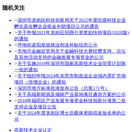
随机关注
>
深圳市龙岗区科技创新局关于2022年度区级科技企业
孵化器在孵企业租金补助项目公示的通告
>
关于申报2021年龙岗区招商引资奖励扶持项目(2020版)
的通知
>
坪地街道拟发放就业创业补贴信息公示
>
市地方金融监管局关于金融科技大赛经费支持、论坛
及其他活动支持的金融发展专项资金的公示
>
关于实施2019年深圳市国家高新技术企业培育计划第
一批的通知
>
关于组织申报2024年东莞市制造业企业强内需扩市场
项目（倍增企业）的通知
>
深圳市地方标准批准发布公告（总第171号）
>
关于高端新能源及储能产业基地项目遴选方案的公示
>
2018年福田区产业发展专项资金科技创新分项第二批
支持企业及项目公告
>
关于2024年度龙岗区博士后载体资助拟发放名单的公
示
高新技术企业认定