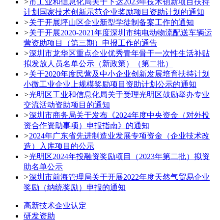
>
市工业和信息化局关于下达2023年技术创新项目扶持
计划国家技术创新示范企业奖励项目资助计划的通知
>
关于开展坪山区企业新型学徒制备案工作的通知
>
关于开展2020-2021年度深圳市纯电动物流配送车辆运
营资助项目（第三期）申报工作的通告
>
深圳市龙华区重点企业优秀青年骨干一次性生活补贴
拟发放人员名单公示（新政策）（第二批）
>
关于2020年度民营及中小企业创新发展培育扶持计划
小微工业企业上规模奖励项目资助计划公示的通知
>
光明区工业和信息化局关于受理光明区鼓励举办专业
交流活动资助项目的通知
>
深圳市商务局关于发布《2024年度中央资金（对外投
资合作资助事项）申报指南》的通知
>
2024年广东省先进制造业发展专项资金（企业技术改
造）入库项目的公示
>
光明区2024年投融资奖励项目（2023年第二批）拟资
助名单公示
>
深圳市前海管理局关于开展2022年度天然气贸易企业
奖励（纳统奖励）申报的通知
高新技术企业认定
研发资助