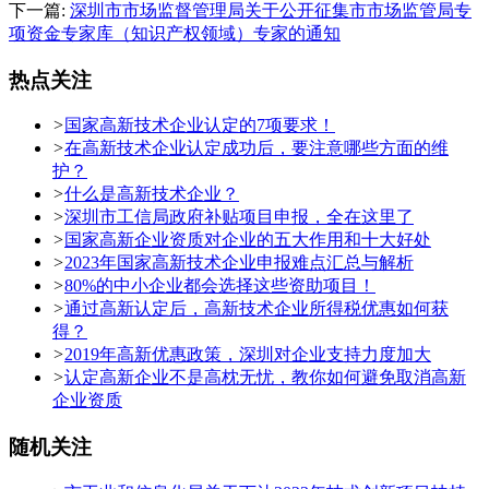
下一篇:
深圳市市场监督管理局关于公开征集市市场监管局专
项资金专家库（知识产权领域）专家的通知
热点关注
>
国家高新技术企业认定的7项要求！
>
在高新技术企业认定成功后，要注意哪些方面的维
护？
>
什么是高新技术企业？
>
深圳市工信局政府补贴项目申报，全在这里了
>
国家高新企业资质对企业的五大作用和十大好处
>
2023年国家高新技术企业申报难点汇总与解析
>
80%的中小企业都会选择这些资助项目！
>
通过高新认定后，高新技术企业所得税优惠如何获
得？
>
2019年高新优惠政策，深圳对企业支持力度加大
>
认定高新企业不是高枕无忧，教你如何避免取消高新
企业资质
随机关注