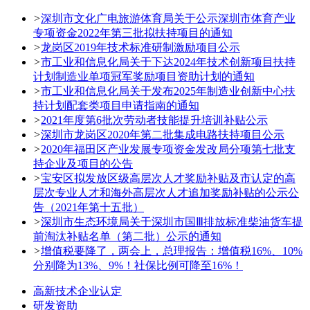
>
深圳市文化广电旅游体育局关于公示深圳市体育产业
专项资金2022年第三批拟扶持项目的通知
>
龙岗区2019年技术标准研制激励项目公示
>
市工业和信息化局关于下达2024年技术创新项目扶持
计划制造业单项冠军奖励项目资助计划的通知
>
市工业和信息化局关于发布2025年制造业创新中心扶
持计划配套类项目申请指南的通知
>
2021年度第6批次劳动者技能提升培训补贴公示
>
深圳市龙岗区2020年第二批集成电路扶持项目公示
>
2020年福田区产业发展专项资金发改局分项第七批支
持企业及项目的公告
>
宝安区拟发放区级高层次人才奖励补贴及市认定的高
层次专业人才和海外高层次人才追加奖励补贴的公示公
告（2021年第十五批）
>
深圳市生态环境局关于深圳市国Ⅲ排放标准柴油货车提
前淘汰补贴名单（第二批）公示的通知
>
增值税要降了，两会上，总理报告：增值税16%、10%
分别降为13%、9%！社保比例可降至16%！
高新技术企业认定
研发资助