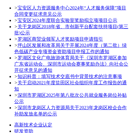
>
宝安区人力资源服务中心2024年“人才服务保障”项目
合同变更征求意见公示
>
宝安区2024年度联合实验室奖励拟立项项目公示
>
关于龙岗区2018年省、市创新平台配套扶持项目(第三
批)公示
>
罗湖区商贸业领军人才奖励项目申请指引
>
坪山区发展和改革局关于开展2024年度（第二批）绿
色低碳产业专项资金资助项目申报工作的通知
>
罗湖区文化广电旅游体育局关于《深圳市罗湖区参加
广东省运动会、深圳市运动会赛事奖励办法》向社会公
开征求意见的通知
>
知识科普：填写技术交底书中背景技术的注意事项
>
关于启动2021年度盐田区社会组织年度工作报告的通
知
>
深圳市罗湖区2025年第八批次公共就业服务岗位补贴
公示
>
深圳市龙岗区人力资源局关于2023年龙岗区校企合作
补助发放名单的公示
高新技术企业认定
研发资助