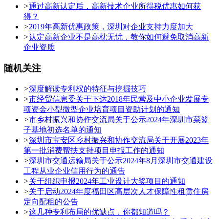
>
通过高新认定后，高新技术企业所得税优惠如何获
得？
>
2019年高新优惠政策，深圳对企业支持力度加大
>
认定高新企业不是高枕无忧，教你如何避免取消高新
企业资质
随机关注
>
深度解读专利权的特征与挖掘技巧
>
市经贸信息委关于下达2018年民营及中小企业发展专
项资金小型微型企业培育项目资助计划的通知
>
市乡村振兴和协作交流局关于公示2024年深圳市菜篮
子基地初选名单的通知
>
深圳市宝安区乡村振兴和协作交流局关于开展2023年
第一批消费帮扶支持项目申报工作的通知
>
深圳市交通运输局关于公示2024年8月深圳市交通建设
工程从业企业信用行为的通告
>
关于组织申报2024年工业设计大奖项目的通知
>
关于启动2024年度福田区高层次人才保障性租赁住房
定向配租的公告
>
这几种专利布局的优缺点，你都知道吗？