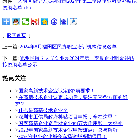
附件：
光明区留学人员创业园2024年第二季度企业租金补贴拟
资助名单.xlsx
[
返回首页
]
上一篇:
2024年8月福田区民办职业培训机构信息名单
下一篇:
光明区留学人员创业园2024年第一季度企业租金补贴
拟资助名单公示
热点关注
>
国家高新技术企业认定的7项要求！
>
在高新技术企业认定成功后，要注意哪些方面的维
护？
>
什么是高新技术企业？
>
深圳市工信局政府补贴项目申报，全在这里了
>
国家高新企业资质对企业的五大作用和十大好处
>
2023年国家高新技术企业申报难点汇总与解析
>
80%的中小企业都会选择这些资助项目！