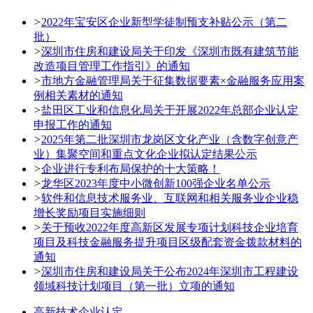
>
2022年宝安区企业新型学徒制预支补贴公示（第二
批）
>
深圳市住房和建设局关于印发《深圳市既有建筑节能
改造项目管理工作指引》的通知
>
市地方金融管理局关于征集数据要素×金融服务应用案
例相关素材的通知
>
盐田区工业和信息化局关于开展2022年总部企业认定
申报工作的通知
>
2025年第二批深圳市龙岗区文化产业（含数字创意产
业）集聚空间和重点文化企业拟认定结果公示
>
企业进行专利布局保护的十大策略！
>
龙华区2023年度中小微创新100强企业名单公示
>
软件和信息技术服务业、互联网和相关服务业企业稳
增长奖励项目实施细则
>
关于预收2022年度高新区发展专项计划科技企业培育
项目及科技金融服务提升项目区级配套资金拨款材料的
通知
>
深圳市住房和建设局关于公布2024年深圳市工程建设
领域科技计划项目（第一批）立项的通知
高新技术企业认定