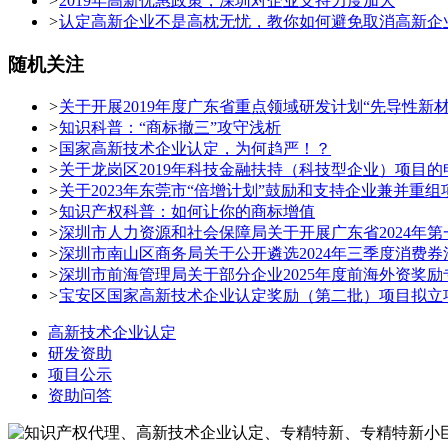
>
2019年高新优惠政策，深圳对企业支持力度加大
>
认定高新企业不是高枕无忧，教你如何避免取消高新企
随机关注
>
关于开展2019年度广东省重点领域研发计划“先导性新
>
知识科普：“商标撤三”攻守浅析
>
国家高新技术企业认定，为何趋严！？
>
关于龙岗区2019年科技金融扶持（科技型企业）项目的
>
关于2023年东莞市“倍增计划”鼓励和支持企业兼并重
>
知识产权科普：如何让你的商标增值
>
深圳市人力资源和社会保障局关于开展广东省2024年
>
深圳市南山区商务局关于公开遴选2024年三季度消费
>
深圳市前海管理局关于部分企业2025年度前海外资奖
>
宝安区国家高新技术企业认定奖励（第二批）项目拟立
高新技术企业认定
研发资助
项目公示
资助问答