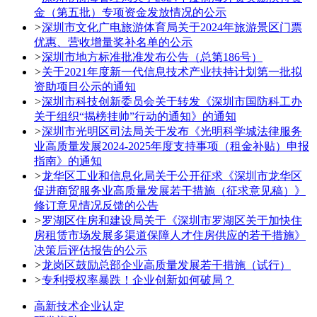
金（第五批）专项资金发放情况的公示
>
深圳市文化广电旅游体育局关于2024年旅游景区门票
优惠、营收增量奖补名单的公示
>
深圳市地方标准批准发布公告（总第186号）
>
关于2021年度新一代信息技术产业扶持计划第一批拟
资助项目公示的通知
>
深圳市科技创新委员会关于转发《深圳市国防科工办
关于组织“揭榜挂帅”行动的通知》的通知
>
深圳市光明区司法局关于发布《光明科学城法律服务
业高质量发展2024-2025年度支持事项（租金补贴）申报
指南》的通知
>
龙华区工业和信息化局关于公开征求《深圳市龙华区
促进商贸服务业高质量发展若干措施（征求意见稿）》
修订意见情况反馈的公告
>
罗湖区住房和建设局关于《深圳市罗湖区关于加快住
房租赁市场发展多渠道保障人才住房供应的若干措施》
决策后评估报告的公示
>
龙岗区鼓励总部企业高质量发展若干措施（试行）
>
专利授权率暴跌！企业创新如何破局？
高新技术企业认定