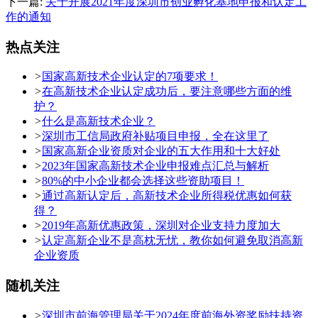
下一篇:
关于开展2021年度深圳市创业孵化基地申报和认定工
作的通知
热点关注
>
国家高新技术企业认定的7项要求！
>
在高新技术企业认定成功后，要注意哪些方面的维
护？
>
什么是高新技术企业？
>
深圳市工信局政府补贴项目申报，全在这里了
>
国家高新企业资质对企业的五大作用和十大好处
>
2023年国家高新技术企业申报难点汇总与解析
>
80%的中小企业都会选择这些资助项目！
>
通过高新认定后，高新技术企业所得税优惠如何获
得？
>
2019年高新优惠政策，深圳对企业支持力度加大
>
认定高新企业不是高枕无忧，教你如何避免取消高新
企业资质
随机关注
>
深圳市前海管理局关于2024年度前海外资奖励扶持资