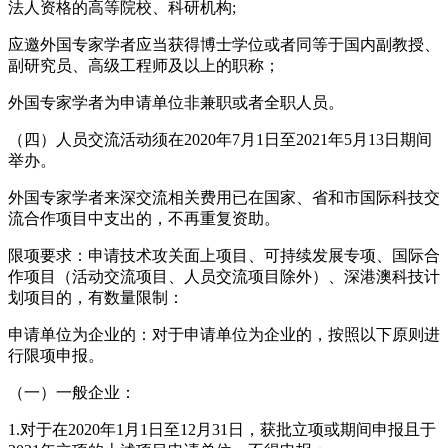
法人资格的高等院校、科研机构;
应邀外国专家学者应当获得博士学位或者同等于国内副教授、
副研究员、高级工程师及以上的职称；
外国专家学者为申请单位非兼职或者全职人员
。
（
四
）
人员
交流活动
须
在
20
20
年
7
月1日至20
21
年
5
月
13
日
期间
举办。
外国专家学者来深交流相关费用已在国家、省和市国际科技交
流合作项目中支出的，不再重复资助。
限项要求：
申请
技术攻关
面上项目
、可持续发展专项、国际合
作
项目
（
活动交流项目、人员交流项目除外
）
、
深港澳科技计
划项目
的，有数量限制：
申请单位为企业的
：
对于申请单位为企业的，按照以下原则进
行限项申报。
（
一
）
一般企业
：
1
.
对于在2020年1月1日至12月31日，获批立项或期间申报且于