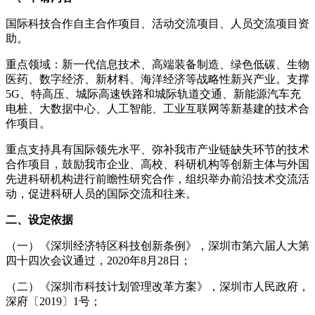
国际科技合作自主合作项目、活动交流项目
、
人员交流项目
资
助。
重点领域：新一代信息技术、高端装备制造、绿色低碳、生物
医药、数字经济、新材料、海洋经济等战略性新兴产业。
支撑
5G、特高压、城际高速铁路和城际轨道交通、新能源汽车充
电桩、大数据中心、人工智能、工业互联网
等新基建的技术合
作项目
。
重点支持具有国际领先水平、弥补我市产业链缺失环节的技术
合作项目，鼓励我市企业
、
高校、
科研机构
等创新主体
与外国
先进科研机构进行前瞻性研究合作
，
组织举办前沿技术交流活
动，促进科研人员的国际交流和往来。
二、设定依据
（一）《深圳经济特区科技创新条例》，深圳市
第六
届人大第
四
十
四
次会议
通过
，20
20
年
8
月2
8
日；
（
二
）《深圳市科技计划管理改革方案》，深圳市人民政府，
深府
〔201
9
〕
1
号
；