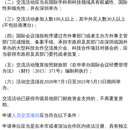
（二）交流活动应当在国际学科和科技领域具有权威性、国际
性和领先性，并在深圳举办；
（三）交流活动参加人数100人以上，其中外宾人数30人以上
(不包括港澳台)；
（四）国际会议须按程序通过市外事部门
或者主办方外事主管
部门
完成报批
、
备案手续
。
承担市政府及其部门在深圳或国外
举办的大型科技合作交流推介会、科技合作项目对接会的，应
当获得市政府及其部门委托或者批复
；
（五）交流活动预算按照财政部《在华举办国际会议经费管理
办法》（财行〔2015〕371号）编制和执行
；
（六）
活动
交流
须
在
20
20
年
7
月1日至20
21
年
5
月
13
日期间举
办。
交流
活动
已
获得
市
级其他部门财政资金支持的
，不再重复资
助。
申请
人员交流项目
应当符合以下条件：
申请单位应当是在本市或者深汕合作区内依法注册、具有独立