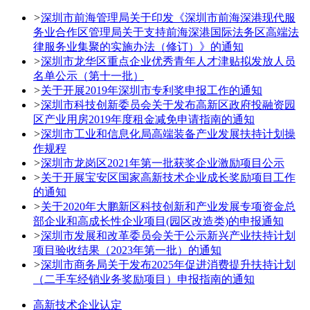
>
深圳市前海管理局关于印发《深圳市前海深港现代服
务业合作区管理局关于支持前海深港国际法务区高端法
律服务业集聚的实施办法（修订）》的通知
>
深圳市龙华区重点企业优秀青年人才津贴拟发放人员
名单公示（第十一批）
>
关于开展2019年深圳市专利奖申报工作的通知
>
深圳市科技创新委员会关于发布高新区政府投融资园
区产业用房2019年度租金减免申请指南的通知
>
深圳市工业和信息化局高端装备产业发展扶持计划操
作规程
>
深圳市龙岗区2021年第一批获奖企业激励项目公示
>
关于开展宝安区国家高新技术企业成长奖励项目工作
的通知
>
关于2020年大鹏新区科技创新和产业发展专项资金总
部企业和高成长性企业项目(园区改造类)的申报通知
>
深圳市发展和改革委员会关于公示新兴产业扶持计划
项目验收结果（2023年第一批）的通知
>
深圳市商务局关于发布2025年促进消费提升扶持计划
（二手车经销业务奖励项目）申报指南的通知
高新技术企业认定