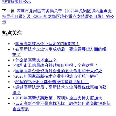
拟扶持项目公示
下一篇:
深圳市龙岗区商务局关于《2026年龙岗区境内重点支
持展会目录》及《2026年龙岗区境外重点支持展会目录》的公
示
热点关注
>
国家高新技术企业认定的7项要求！
>
在高新技术企业认定成功后，要注意哪些方面的维
护？
>
什么是高新技术企业？
>
深圳市工信局政府补贴项目申报，全在这里了
>
国家高新企业资质对企业的五大作用和十大好处
>
2023年国家高新技术企业申报难点汇总与解析
>
80%的中小企业都会选择这些资助项目！
>
通过高新认定后，高新技术企业所得税优惠如何获
得？
>
2019年高新优惠政策，深圳对企业支持力度加大
>
认定高新企业不是高枕无忧，教你如何避免取消高新
企业资质