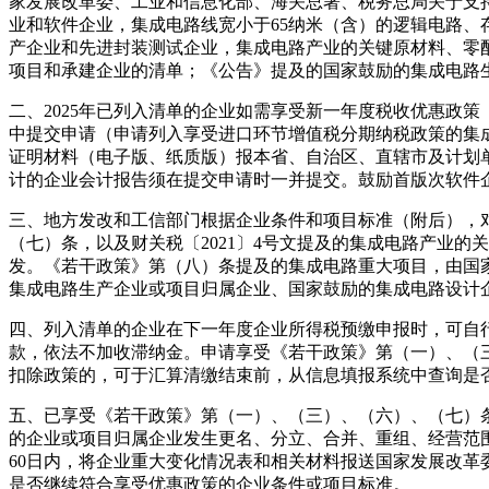
家发展改革委、工业和信息化部、海关总署、税务总局关于支持
业和软件企业，集成电路线宽小于65纳米（含）的逻辑电路、存
产企业和先进封装测试企业，集成电路产业的关键原材料、零
项目和承建企业的清单；《公告》提及的国家鼓励的集成电路
二、2025年已列入清单的企业如需享受新一年度税收优惠政策（
中提交申请（申请列入享受进口环节增值税分期纳税政策的集成电
证明材料（电子版、纸质版）报本省、自治区、直辖市及计划
计的企业会计报告须在提交申请时一并提交。鼓励首版次软件
三、地方发改和工信部门根据企业条件和项目标准（附后），
（七）条，以及财关税〔2021〕4号文提及的集成电路产业
发。《若干政策》第（八）条提及的集成电路重大项目，由国
集成电路生产企业或项目归属企业、国家鼓励的集成电路设计
四、列入清单的企业在下一年度企业所得税预缴申报时，可自
款，依法不加收滞纳金。申请享受《若干政策》第（一）、（三
扣除政策的，可于汇算清缴结束前，从信息填报系统中查询是
五、已享受《若干政策》第（一）、（三）、（六）、（七）条
的企业或项目归属企业发生更名、分立、合并、重组、经营范
60日内，将企业重大变化情况表和相关材料报送国家发展改
是否继续符合享受优惠政策的企业条件或项目标准。