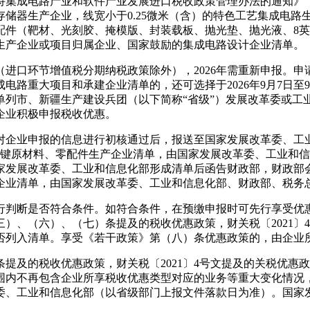
集成电路产业和软件产业发展进口税收政策管理办法的通知》（财
储器生产企业，线宽小于0.25微米（含）的特色工艺集成电路
配件（靶材、光刻胶、掩模版、封装载板、抛光垫、抛光液、8英
生产企业或项目归属企业、国家鼓励的集成电路设计企业清单。
进口环节增值税分期纳税政策除外），2026年需重新申报。申请列
路重大项目和承建企业清单的，还可选择于2026年9月7日至
单列市、新疆生产建设兵团（以下简称“省级”）发展改革委或工
企业积极申报税收优惠。
对企业申报的信息进行初核通过后，报送至国家发展改革委、工
的关键原材料、零配件生产企业清单，由国家发展改革委、工业和
家发展改革委、工业和信息化部形成清单后函告财政部，财政部
企业清单，由国家发展改革委、工业和信息化部、财政部、税务
行判断是否符合条件。如符合条件，在预缴申报时可先行享受优
）、（六）、（七）条提及的税收优惠政策，财关税〔2021〕
否列入清单。享受《若干政策》第（八）条优惠政策的，由企业
提及的税收优惠政策，财关税〔2021〕4号文提及的关税优惠
围内不再包含企业所享税收优惠类型对应的业务等重大变化情况
革委、工业和信息化部（以省级部门上报文件落款日为准）。国家