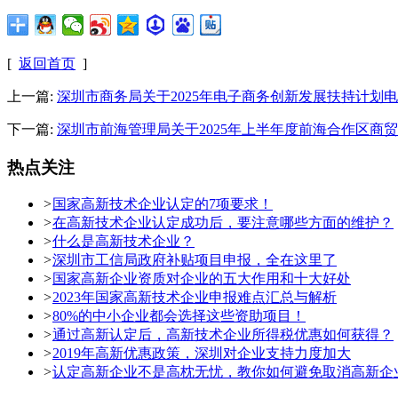
[
返回首页
]
上一篇:
深圳市商务局关于2025年电子商务创新发展扶持计划
下一篇:
深圳市前海管理局关于2025年上半年度前海合作区商
热点关注
>
国家高新技术企业认定的7项要求！
>
在高新技术企业认定成功后，要注意哪些方面的维护？
>
什么是高新技术企业？
>
深圳市工信局政府补贴项目申报，全在这里了
>
国家高新企业资质对企业的五大作用和十大好处
>
2023年国家高新技术企业申报难点汇总与解析
>
80%的中小企业都会选择这些资助项目！
>
通过高新认定后，高新技术企业所得税优惠如何获得？
>
2019年高新优惠政策，深圳对企业支持力度加大
>
认定高新企业不是高枕无忧，教你如何避免取消高新企