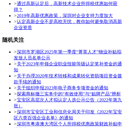
>
通过高新认定后，高新技术企业所得税优惠如何获
得？
>
2019年高新优惠政策，深圳对企业支持力度加大
>
认定高新企业不是高枕无忧，教你如何避免取消高新
企业资质
随机关注
>
深圳市罗湖区2025年第一季度“菁英人才”物业补贴拟
发放人员名单公示
>
关于2023年申领企业职业技能等级认定奖补资金的通
知
>
关于办理2020年技术转移和成果转化资助项目资金拨
款手续的通知
>
关于组织申报2023年电子商务专项资金的通知
>
探索商标撤三实务中的“有效使用”与“贴牌产品”辨析
>
宝安区高层次人才拟认定人选公示公告（2022年第九
批）
>
深圳市宝安区工业和信息化局关于印发《2022年宝安
区六类百强企业名单》的通知
>
深圳市粤港澳大湾区个人所得税优惠政策财政补贴申