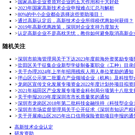
>
国家高新企业资质对企业的五大作用和十大好处
>
2023年国家高新技术企业申报难点汇总与解析
>
80%的中小企业都会选择这些资助项目！
>
通过高新认定后，高新技术企业所得税优惠如何获得？
>
2019年高新优惠政策，深圳对企业支持力度加大
>
认定高新企业不是高枕无忧，教你如何避免取消高新企
随机关注
>
深圳市前海管理局关于下达2023年度前海外资奖励专
>
盐田区关于征集企业新型学徒制备案职业（工种）目录
>
关于办理2024年上半年招用残疾人用人单位奖励的通知
>
坪山区公示第二批重点产业领域企业（机构）及科技型
>
龙岗区宣传文化发展专项资金2022年度计划外项目拟
>
2021年福田区产业发展专项资金科创局分项第十八批
>
关于申报2019年度深圳市市长质量奖的通知
>
深圳市龙岗区2018年第二批科技金融扶持（科技型企
>
深圳市市场监督管理局关于公开征求《深圳市知识产权
>
关于开展南山区2025年出口信用保险资助项目申报的通
高新技术企业认定
研发资助