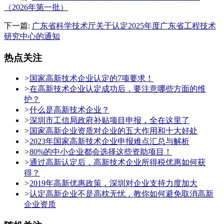
（2026年第一批）
下一篇:
广东省科学技术厅关于认定2025年度广东省工程技术
研究中心的通知
热点关注
>
国家高新技术企业认定的7项要求！
>
在高新技术企业认定成功后，要注意哪些方面的维
护？
>
什么是高新技术企业？
>
深圳市工信局政府补贴项目申报，全在这里了
>
国家高新企业资质对企业的五大作用和十大好处
>
2023年国家高新技术企业申报难点汇总与解析
>
80%的中小企业都会选择这些资助项目！
>
通过高新认定后，高新技术企业所得税优惠如何获
得？
>
2019年高新优惠政策，深圳对企业支持力度加大
>
认定高新企业不是高枕无忧，教你如何避免取消高新
企业资质