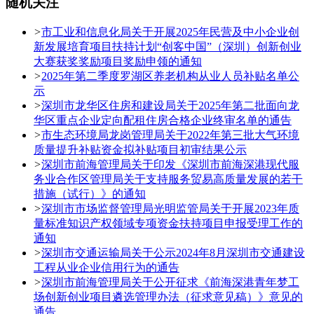
随机关注
>
市工业和信息化局关于开展2025年民营及中小企业创
新发展培育项目扶持计划“创客中国”（深圳）创新创业
大赛获奖奖励项目奖励申领的通知
>
2025年第二季度罗湖区养老机构从业人员补贴名单公
示
>
深圳市龙华区住房和建设局关于2025年第二批面向龙
华区重点企业定向配租住房合格企业终审名单的通告
>
市生态环境局龙岗管理局关于2022年第三批大气环境
质量提升补贴资金拟补贴项目初审结果公示
>
深圳市前海管理局关于印发《深圳市前海深港现代服
务业合作区管理局关于支持服务贸易高质量发展的若干
措施（试行）》的通知
>
深圳市市场监督管理局光明监管局关于开展2023年质
量标准知识产权领域专项资金扶持项目申报受理工作的
通知
>
深圳市交通运输局关于公示2024年8月深圳市交通建设
工程从业企业信用行为的通告
>
深圳市前海管理局关于公开征求《前海深港青年梦工
场创新创业项目遴选管理办法（征求意见稿）》意见的
通告