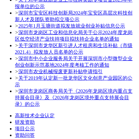
报单位的公示
>
深圳市宝安区科技创新局2024年宝安区高层次科技创
新人才及团队资助拟立项公示
>
2025年1月玉塘街道拟发放就业创业补贴信息公示
>
深圳市龙岗区工业和信息化局关于公示2024年度龙岗
区低空经济产业扶持项目拟扶持企业名单的通知
>
关于深圳市龙华区新引进人才租房和生活补贴（市级
2021.4）拟发放人员名单的公示
>
深圳市中小企业服务局关于开展深圳市小型微型企业
创业创新示范基地2024年度考核工作的通知
>
深圳市农业机械报废更新补贴申请指引
>
关于2019年认定新一批龙华区文化创意产业园区的公
示
>
深圳市龙岗区商务局关于《2026年龙岗区境内重点支
持展会目录》及《2026年龙岗区境外重点支持展会目
录》的公示
高新技术企业认定
研发资助
项目公示
资助问答