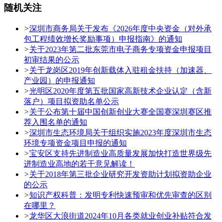
随机关注
>
深圳市商务局关于发布《2026年度中央资金（对外承
包工程绩效增长奖励事项）申报指南》的通知
>
关于2023年第二批东莞市电子商务专项资金申报项目
初审结果的公示
>
关于龙岗区2019年创新载体入驻租金扶持（加速器、
产业园）的申报通知
>
光明区2020年度第五批国家高新技术企业认定（含新
落户）项目拟资助名单公示
>
关于公布第十届中国创新创业大赛全国赛深圳赛区推
荐入围名单的通知
>
深圳市生态环境局关于组织实施2023年度深圳市生态
环境专项资金项目申报的通知
>
宝安区支持先进制造业高质量发展加快打造世界级先
进制造业高地的若干意见解读！
>
关于2018年第三批企业研究开发资助计划拟资助企业
的公示
>
知识产权科普：发明专利快速预审和优先审查的区别
在哪里？
>
龙华区大浪街道2024年10月各类就业创业补贴符合发