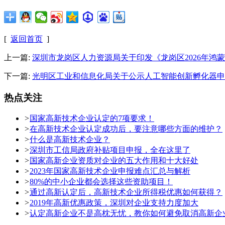
[
返回首页
]
上一篇:
深圳市龙岗区人力资源局关于印发《龙岗区2026年鸿
下一篇:
光明区工业和信息化局关于公示人工智能创新孵化器申
热点关注
>
国家高新技术企业认定的7项要求！
>
在高新技术企业认定成功后，要注意哪些方面的维护？
>
什么是高新技术企业？
>
深圳市工信局政府补贴项目申报，全在这里了
>
国家高新企业资质对企业的五大作用和十大好处
>
2023年国家高新技术企业申报难点汇总与解析
>
80%的中小企业都会选择这些资助项目！
>
通过高新认定后，高新技术企业所得税优惠如何获得？
>
2019年高新优惠政策，深圳对企业支持力度加大
>
认定高新企业不是高枕无忧，教你如何避免取消高新企