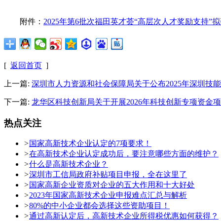
附件：
2025年第6批次福田英才荟“高层次人才奖励支持”
[
返回首页
]
上一篇:
深圳市人力资源和社会保障局关于公布2025年深圳技
下一篇:
龙华区科技创新局关于开展2026年科技创新专项资金
热点关注
>
国家高新技术企业认定的7项要求！
>
在高新技术企业认定成功后，要注意哪些方面的维护？
>
什么是高新技术企业？
>
深圳市工信局政府补贴项目申报，全在这里了
>
国家高新企业资质对企业的五大作用和十大好处
>
2023年国家高新技术企业申报难点汇总与解析
>
80%的中小企业都会选择这些资助项目！
>
通过高新认定后，高新技术企业所得税优惠如何获得？