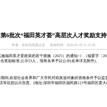
5年第6批次“福田英才荟”高层次人才奖励支
作者：宏创为高新认定
发布时间：2026-01-19 11:21:06
施福田英才荟政策的若干措施（2025）的通知>》（福委字〔2
拟符合奖励标准,公示53人，现将名单予以公示(名单详见附件)。
工作日。公示期间,欢迎社会各界和广大市民对拟发放对象的资格条件予
信息以示负责。(地址:深圳市福田区福民路123号福田区委大楼21