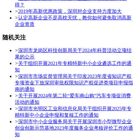
得？
>
2019年高新优惠政策，深圳对企业支持力度加大
>
认定高新企业不是高枕无忧，教你如何避免取消高新
企业资质
随机关注
>
深圳市龙岗区科技创新局关于2024年科普活动立项结
果的公示
>
关于组织开展2021年专精特新中小企业遴选工作的通
知
>
深圳市市场监督管理局关于印发2023年度省知识产权
专项资金下放深圳审批权限知识产权促进类项目申报指
南的通知
>
关于开展2024年第二轮“爱车南山购”汽车专项促消费
活动的通知
>
深圳市光明区工业和信息化局关于组织开展2025年专
精特新中小企业申报和复核工作的通知
>
深圳市中小企业服务局关于开展深圳市小型微型企业
创业创新示范基地2023年度服务企业考核评价工作的通
知