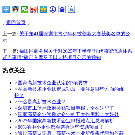
[
返回首页
]
上一篇:
关于第41届深圳市青少年科技创新大赛获奖名单的公
示
下一篇:
福田区商务局关于对2025年下半年“现代商贸流通体系
试点事项”确定入库及予以支持项目公示的通知
热点关注
>
国家高新技术企业认定的7项要求！
>
在高新技术企业认定成功后，要注意哪些方面的维
护？
>
什么是高新技术企业？
>
深圳市工信局政府补贴项目申报，全在这里了
>
国家高新企业资质对企业的五大作用和十大好处
>
2023年国家高新技术企业申报难点汇总与解析
>
80%的中小企业都会选择这些资助项目！
>
通过高新认定后，高新技术企业所得税优惠如何获