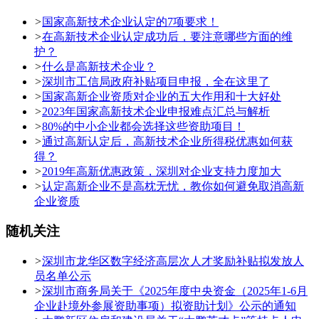
>
国家高新技术企业认定的7项要求！
>
在高新技术企业认定成功后，要注意哪些方面的维
护？
>
什么是高新技术企业？
>
深圳市工信局政府补贴项目申报，全在这里了
>
国家高新企业资质对企业的五大作用和十大好处
>
2023年国家高新技术企业申报难点汇总与解析
>
80%的中小企业都会选择这些资助项目！
>
通过高新认定后，高新技术企业所得税优惠如何获
得？
>
2019年高新优惠政策，深圳对企业支持力度加大
>
认定高新企业不是高枕无忧，教你如何避免取消高新
企业资质
随机关注
>
深圳市龙华区数字经济高层次人才奖励补贴拟发放人
员名单公示
>
深圳市商务局关于《2025年度中央资金（2025年1-6月
企业赴境外参展资助事项）拟资助计划》公示的通知