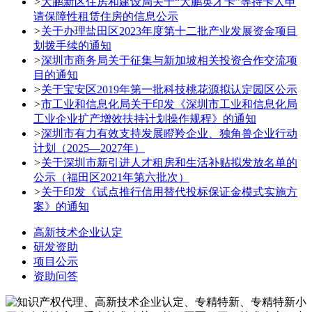
>
大鹏新区住房和建设局关于“大鹏英才卡”等持卡人申
请保障性租赁住房的信息公示
>
关于办理盐田区2023年度第十二批产业发展资金项目
划拨手续的通知
>
深圳市商务局关于征集与新加坡相关投资合作交流项
目的通知
>
关于宝安区2019年第一批科技桃花源拟认定园区公示
>
市工业和信息化局关于印发《深圳市工业和信息化局
工业企业扩产增效扶持计划操作规程》的通知
>
深圳市有力有效支持发展瞪羚企业、独角兽企业行动
计划（2025—2027年）
>
关于深圳市新引进人才租房和生活补贴拟发放名单的
公示（福田区2021年第六批次）
>
关于印发《试点推行信用替代投标保证金模式实施方
案》的通知
高新技术企业认定
研发资助
项目公示
资助问答