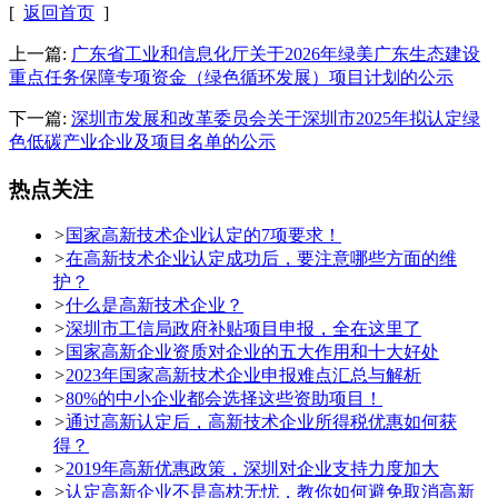
[
返回首页
]
上一篇:
广东省工业和信息化厅关于2026年绿美广东生态建设
重点任务保障专项资金（绿色循环发展）项目计划的公示
下一篇:
深圳市发展和改革委员会关于深圳市2025年拟认定绿
色低碳产业企业及项目名单的公示
热点关注
>
国家高新技术企业认定的7项要求！
>
在高新技术企业认定成功后，要注意哪些方面的维
护？
>
什么是高新技术企业？
>
深圳市工信局政府补贴项目申报，全在这里了
>
国家高新企业资质对企业的五大作用和十大好处
>
2023年国家高新技术企业申报难点汇总与解析
>
80%的中小企业都会选择这些资助项目！
>
通过高新认定后，高新技术企业所得税优惠如何获
得？
>
2019年高新优惠政策，深圳对企业支持力度加大
>
认定高新企业不是高枕无忧，教你如何避免取消高新