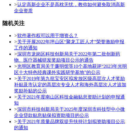
>
认定高新企业不是高枕无忧，教你如何避免取消高新
企业资质
随机关注
>
软件著作权可以用于增资么？
>
关于开展2022年坪山区“聚龙工匠人才”荣誉激励申报
工作的通知
>
深圳市龙岗区科技创新局关于2022年第二批创新药
物、医疗器械研发奖励项目公示的通告
>
光明区教育局关于廉明馆等10个基地获评“2023年光明
区十大特色经典课外实践研学基地”的公示
>
关于2019年第九批宝安区拟发放区级高层次人才奖励
补贴及市认定的高层次专业人才和海外高层次人才追加
奖励补贴的公示
>
关于2021年度南山区科技金融贴息资助计划的申报通
知
>
深圳市科技创新局关于2025年度深圳市科技型中小微
企业贷款贴息贴保拟资助项目的公示
>
关于2021年质量品牌双提升扶持计划拟资助项目公示
的通知