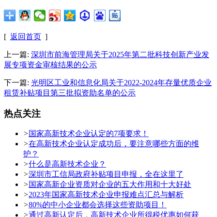
[
返回首页
]
上一篇:
深圳市前海管理局关于2025年第二批科技创新产业发
展专项资金审核结果的公示
下一篇:
光明区工业和信息化局关于2022-2024年存量优质企业
租赁补贴项目第三批拟资助名单的公示
热点关注
>
国家高新技术企业认定的7项要求！
>
在高新技术企业认定成功后，要注意哪些方面的维
护？
>
什么是高新技术企业？
>
深圳市工信局政府补贴项目申报，全在这里了
>
国家高新企业资质对企业的五大作用和十大好处
>
2023年国家高新技术企业申报难点汇总与解析
>
80%的中小企业都会选择这些资助项目！
>
通过高新认定后，高新技术企业所得税优惠如何获