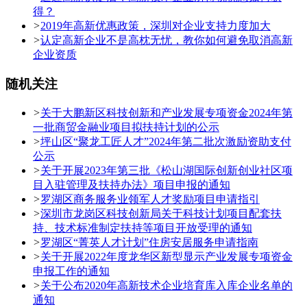
得？
>
2019年高新优惠政策，深圳对企业支持力度加大
>
认定高新企业不是高枕无忧，教你如何避免取消高新
企业资质
随机关注
>
关于大鹏新区科技创新和产业发展专项资金2024年第
一批商贸金融业项目拟扶持计划的公示
>
坪山区“聚龙工匠人才”2024年第二批次激励资助支付
公示
>
关于开展2023年第三批《松山湖国际创新创业社区项
目入驻管理及扶持办法》项目申报的通知
>
罗湖区商务服务业领军人才奖励项目申请指引
>
深圳市龙岗区科技创新局关于科技计划项目配套扶
持、技术标准制定扶持等项目开放受理的通知
>
罗湖区“菁英人才计划”住房安居服务申请指南
>
关于开展2022年度龙华区新型显示产业发展专项资金
申报工作的通知
>
关于公布2020年高新技术企业培育库入库企业名单的
通知