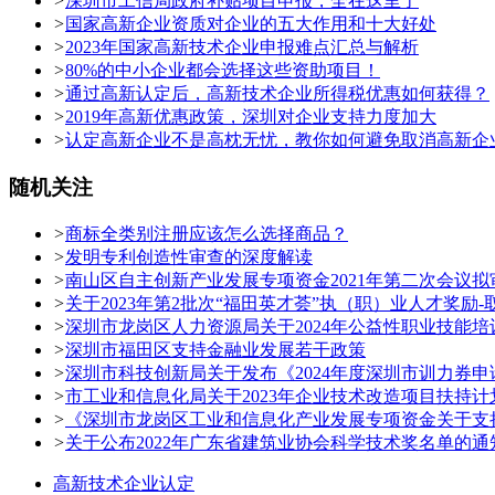
>
深圳市工信局政府补贴项目申报，全在这里了
>
国家高新企业资质对企业的五大作用和十大好处
>
2023年国家高新技术企业申报难点汇总与解析
>
80%的中小企业都会选择这些资助项目！
>
通过高新认定后，高新技术企业所得税优惠如何获得？
>
2019年高新优惠政策，深圳对企业支持力度加大
>
认定高新企业不是高枕无忧，教你如何避免取消高新企
随机关注
>
商标全类别注册应该怎么选择商品？
>
发明专利创造性审查的深度解读
>
南山区自主创新产业发展专项资金2021年第二次会议
>
关于2023年第2批次“福田英才荟”执（职）业人才奖
>
深圳市龙岗区人力资源局关于2024年公益性职业技能
>
深圳市福田区支持金融业发展若干政策
>
深圳市科技创新局关于发布《2024年度深圳市训力券
>
市工业和信息化局关于2023年企业技术改造项目扶持
>
《深圳市龙岗区工业和信息化产业发展专项资金关于支持
>
关于公布2022年广东省建筑业协会科学技术奖名单的通
高新技术企业认定