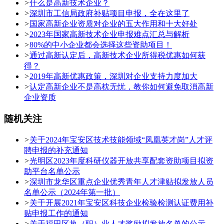
>
什么是高新技术企业？
>
深圳市工信局政府补贴项目申报，全在这里了
>
国家高新企业资质对企业的五大作用和十大好处
>
2023年国家高新技术企业申报难点汇总与解析
>
80%的中小企业都会选择这些资助项目！
>
通过高新认定后，高新技术企业所得税优惠如何获
得？
>
2019年高新优惠政策，深圳对企业支持力度加大
>
认定高新企业不是高枕无忧，教你如何避免取消高新
企业资质
随机关注
>
关于2024年宝安区技术技能领域“凤凰英才岗”人才评
聘申报的补充通知
>
光明区2023年度科研仪器开放共享配套资助项目拟资
助平台名单公示
>
深圳市龙华区重点企业优秀青年人才津贴拟发放人员
名单公示（2024年第一批）
>
关于开展2021年宝安区科技企业检验检测认证费用补
贴申报工作的通知
>
关于福田区执（职）业人才奖励拟发放名单的公示