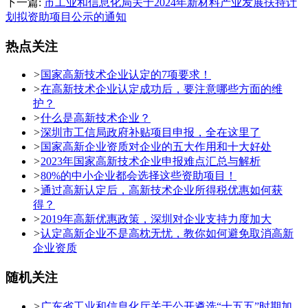
下一篇:
市工业和信息化局关于2024年新材料产业发展扶持计
划拟资助项目公示的通知
热点关注
>
国家高新技术企业认定的7项要求！
>
在高新技术企业认定成功后，要注意哪些方面的维
护？
>
什么是高新技术企业？
>
深圳市工信局政府补贴项目申报，全在这里了
>
国家高新企业资质对企业的五大作用和十大好处
>
2023年国家高新技术企业申报难点汇总与解析
>
80%的中小企业都会选择这些资助项目！
>
通过高新认定后，高新技术企业所得税优惠如何获
得？
>
2019年高新优惠政策，深圳对企业支持力度加大
>
认定高新企业不是高枕无忧，教你如何避免取消高新
企业资质
随机关注
>
广东省工业和信息化厅关于公开遴选“十五五”时期加