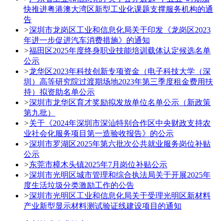
快推进粤港澳大湾区新型工业化课题支撑服务机构的通
告
>
深圳市龙岗区工业和信息化局关于印发《龙岗区2023
年进一步促进汽车消费措施》的通知
>
福田区2025年度终身职业技能培训载体认定候选名单
公示
>
龙华区2023年科技创新专项资金（电子科技大学（深
圳）高等研究院过渡期场地2023年第三季度租金费用扶
持）拟资助名单公示
>
深圳市龙华区育才奖励拟发放单位名单公示（新政策
第九批）
>
关于《2024年深圳市深汕特别合作区中央财政支持农
业社会化服务项目第一造验收报告》的公示
>
深圳市罗湖区2025年第六批次公共就业服务岗位补贴
公示
>
东莞市樟木头镇2025年7月岗位补贴公示
>
深圳市光明区城市管理和综合执法局关于开展2025年
度生活垃圾分类激励工作的公告
>
深圳市光明区工业和信息化局关于受理光明区新材料
产业新型显示材料测试验证线建设项目的通知