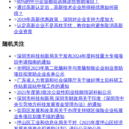
>
80%的中小企业都会选择这些资助项目！
>
通过高新认定后，高新技术企业所得税优惠如何获
得？
>
2019年高新优惠政策，深圳对企业支持力度加大
>
认定高新企业不是高枕无忧，教你如何避免取消高新
企业资质
随机关注
>
深圳市科技创新局关于发布2024年度科技重大专项项
目申请指南的通知
>
光明区2023年第二批脑科学与类脑智能企业创业资助
项目拟资助企业名单公示
>
广东省人力资源和社会保障厅关于做好博士后科研工
作站新设站申报工作的通知
>
2021年度第3批次公益性职业技能培训补贴公示
>
深圳市科技创新局 深圳市财政局关于印发《深圳市中
央引导地方科技发展资金管理办法》的通知
>
盐田区发展和改革局关于办理支持辖区保险企业拓展
业务项目划拨手续的通知
>
坪山区工业和信息化局关于对《2025年度坪山区经济
发展专项资金拟资助计划》进行公示的公告