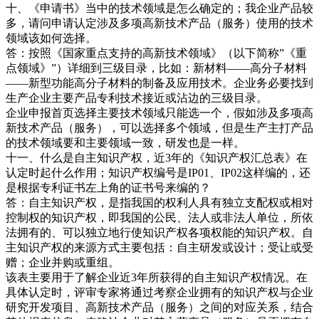
十、《申请书》当中的技术领域是怎么确定的；我企业产品较
多，请问申请认定涉及多项高新技术产品（服务）使用的技术
领域该如何选择。
答：按照《国家重点支持的高新技术领域》（以下简称”《重
点领域》”）详细到三级目录，比如：新材料——高分子材料
——新型功能高分子材料的制备及应用技术。企业务必要找到
生产企业主要产品专利技术接近或沾边的三级目录。
企业申报首页选择主要技术领域只能选一个，假如涉及多项高
新技术产品（服务），可以选择多个领域，但是生产主打产品
的技术领域要和主要领域一致，研发也是一样。
十一、什么是自主知识产权，近3年的《知识产权汇总表》在
认定时起什么作用；知识产权编号是IP01、IP02这样编的，还
是根据专利证书左上角的证书号来编的？
答：自主知识产权，是指我国的权利人具有独立支配权或相对
控制权的知识产权，即我国的公民、法人或非法人单位，所依
法拥有的、可以独立地行使知识产权各项权能的知识产权。自
主知识产权的来源方式主要包括：自主研发或设计；受让或受
赠；企业并购或重组。
该表主要用于了解企业近3年所获得的自主知识产权情况。在
具体认定时，评审专家将通过考察企业拥有的知识产权与企业
研究开发项目、高新技术产品（服务）之间的对应关系，结合