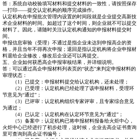
答：系统自动校验填写材料和提交材料的一致性，请按照保存
—打印——提交认定机构的顺序完成操作。
认定机构在申报批次管理内设置的时间段就是企业提交高新技
术企业材料的时间。如超过了这个时间，则企业就不可以提交
材料了。因此，请随时关注认定机构通知的申报材料提交时
间。
申报信息审验（受理）不通过是指企业未达到申报高企的资
格，并且当年不得再次申报；退回是指认定机构将企业申报材
料退给企业修改，修改后企业还可以再提交。
五、企业如何获悉高企申报审核结果，并详细说明。
答：可以通过高企申报材料列表页的“状态”来判定申报材料的
审理状态：
（1）已提交：申报材料提交给认定机构，还未处理；
（2）已受理：认定机构已经处理了该申报材料，受理环
节意见为“通过”；
（3）已评审：认定机构组织专家评审，且专家综合意见
为通过；
（4）已认定：认定机构在认定环节意见为“通过”；
（5）备案中：认定机构已将申报材料报备给火炬中心，
火炬中心已经进行了初步处理，这时候，企业去高企证书查询
里可查询到高企证书编号；