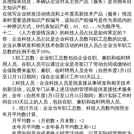
其他报表信息，来确认企业对其主营产品（服务）是否拥有自
主知识产权。
在填写企业研发活动情况和上年度高新技术产品（服务）情况
表时需要选择知识产权编号，该知识产权编号是作为系统内的
一种辨识方式，IP代表知识产权，01、02……N为顺序号。
十二、《人力资源情况表》的科技人员占比是如何界定的？
答：企业科技人员占比是企业科技人员数与职工总数的比值。
企业从事研发和相关技术创新活动的科技人员占企业当年职工
总数的比例不低于10%。
1.职工总数：企业职工总数包括企业在职、兼职和临时聘
用人员。在职人员可以通过企业是否签订了劳动合同或缴纳社
会保险费来鉴别；兼职、临时聘用人员全年（自然年度1月1日
至12月31日期间）须在企业累计工作183天以上。
2.科技人员：企业科技人员是指直接从事研发和相关技术
创新活动，以及专门从事上述活动的管理和提供直接技术服务
的，全年（自然年度1月1日至12月31日期间）累计实际工作时
间在183天以上的人员，包括在职、兼职和临时聘用人员。
3．统计方法：企业当年职工总数、科技人员数均按照全
年月平均数计算。
月平均数＝（月初数＋月末数）÷2
全年月平均数＝全年各月平均数之和÷12
年度中间开业或者终止经营活动的，以其实际经营期作为