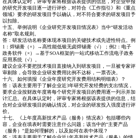
在具体认定时，评审专家将根据该表提供的信息，对企业申报
的研究开发项目逐一进行评价，对符合《工作指引》和《重点
领域》要求的研发项目予以确认，对不符合要求的研发项目予
以扣除。
十五、举例说明《企业研究开发项目情况表》当中“研发活动
名称”取名规则。
答：研发活动名称要体现本项目的关键技术或先进性特点。例
1：焊锡膏（×）→高性能低银无卤焊锡膏（√）；例2：电子
政务软件（×）→基于SOA框架的一站式移动工作流电子政务
应用系统（√）。
建议企业不要把技术项目直接纳入到研发项目，一旦被专家评
审剔除，会导致企业研发费用比例不达标，一票否决。
十六、如何填报《企业年度研究开发费用结构明细表》？
答：该表主要用于了解企业近3年研究开发经费的支出情况，
要求企业按财政年度将每个研究开发项目的费用逐一列示并加
计汇总。在具体认定时，评审专家将根据该表提供的信息，结
合对企业研发项目的确认情况，对企业的研发投入强度进行评
价。
十七、《上年度高新技术产品（服务）情况表》包括哪些内
容，企业在填表时需要注意什么问题；该当中的“主要产品
（服务）”是如何理解的，以及如何在表中体现？
答：该表主要用于了解企业近1年高新技术产品（服务）的情