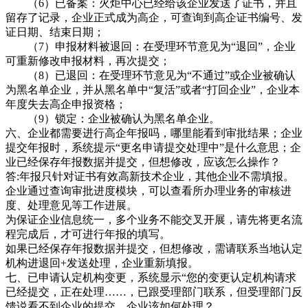
（6）已备案：火炬中心已经给该企业发送了证书，并且
留存了记录，企业正式成为高企，可查询到高企证书编号、发
证日期、结束日期；
（7）申报材料被退回：在受理环节意见为“退回”，企业
可重新修改申报材料，再次提交；
（8）已退回：在受理环节意见为“不通过”或企业被确认
为黑名单企业，并从黑名单中“复活”或者“打回企业”，企业本
年度失去高企申报资格；
（9）锁定：企业被确认为黑名单企业。
六、企业都需要进行高企年报吗，哪里能看到审批结果；企业
提交年报时，系统提示“更名申请提交处理中”是什么意思；企
业已经保存年报数据并提交，但想修改，应该怎么操作？
答:年报只针对证书有效高新技术企业，其他企业不需填报。
企业通过查询审批进度模块，可以查看所办理业务的审核进
度、处理意见等工作进展。
为保证企业信息统一，多个业务不能交叉开展，请先将更名流
程完成后，才可进行年报的填写。
如果已经保存年报数据并提交，但想修改，需请联系当地认定
机构进退回+发送处理，企业重新填报。
七、已申请认定机构变更，系统显示“您的变更认定机构请求
已经提交，正在处理……，已跟受理部门联系，但受理部门反
馈说看不到企业的提交，企业该如何处理？