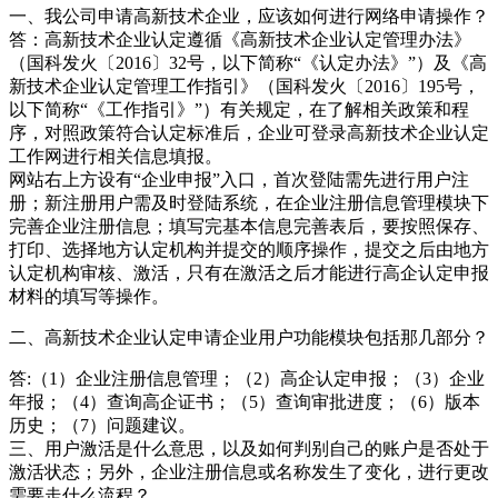
一、我公司申请高新技术企业，应该如何进行网络申请操作？
答：高新技术企业认定遵循《高新技术企业认定管理办法》
（国科发火〔2016〕32号，以下简称“《认定办法》”）及《高
新技术企业认定管理工作指引》（国科发火〔2016〕195号，
以下简称“《工作指引》”）有关规定，在了解相关政策和程
序，对照政策符合认定标准后，企业可登录高新技术企业认定
工作网进行相关信息填报。
网站右上方设有“企业申报”入口，首次登陆需先进行用户注
册；新注册用户需及时登陆系统，在企业注册信息管理模块下
完善企业注册信息；填写完基本信息完善表后，要按照保存、
打印、选择地方认定机构并提交的顺序操作，提交之后由地方
认定机构审核、激活，只有在激活之后才能进行高企认定申报
材料的填写等操作。
二、高新技术企业认定申请企业用户功能模块包括那几部分？
答:（1）企业注册信息管理；（2）高企认定申报；（3）企业
年报；（4）查询高企证书；（5）查询审批进度；（6）版本
历史；（7）问题建议。
三、用户激活是什么意思，以及如何判别自己的账户是否处于
激活状态；另外，企业注册信息或名称发生了变化，进行更改
需要走什么流程？