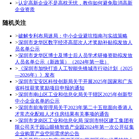
>
认定高新企业不是高枕无忧，教你如何避免取消高新
企业资质
随机关注
>
破解专利布局迷局：中小企业避坑指南与实战策略
>
深圳市龙华区数字经济高层次人才奖励补贴拟发放人
员名单公示
>
深圳市龙华区博士及博士后人员学术研修资助拟发放
人员名单公示（新政策）（2024年第一批）
>
《深圳市加快打造人工智能先锋城市行动计划（2025
—2026年）》发布
>
深圳市宝安区科技创新局关于开展2025年国家和广东
省科技获奖奖励项目申报的通知
>
深圳市南山区工业和信息化局关于辖区2025年创新型
中小企业名单的公示
>
深圳市前海管理局关于2023年第二十五批面向香港人
才常态化配租人才住房结果有关事项的通告
>
深圳市龙岗区工业和信息化局 深圳市特区建工集团有
限公司关于园山眼镜智造产业园2024年第一次公开征集
企业购置产业空间需求的公告