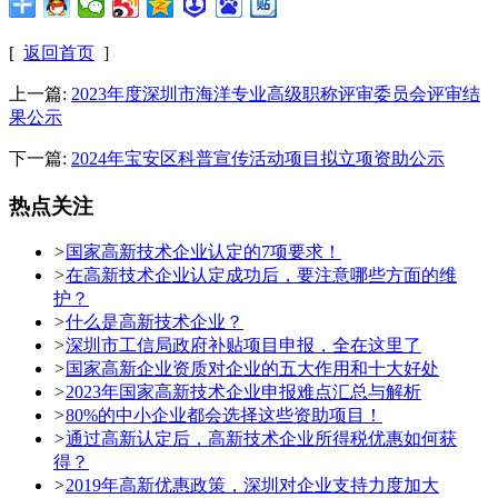
[
返回首页
]
上一篇:
2023年度深圳市海洋专业高级职称评审委员会评审结
果公示
下一篇:
2024年宝安区科普宣传活动项目拟立项资助公示
热点关注
>
国家高新技术企业认定的7项要求！
>
在高新技术企业认定成功后，要注意哪些方面的维
护？
>
什么是高新技术企业？
>
深圳市工信局政府补贴项目申报，全在这里了
>
国家高新企业资质对企业的五大作用和十大好处
>
2023年国家高新技术企业申报难点汇总与解析
>
80%的中小企业都会选择这些资助项目！
>
通过高新认定后，高新技术企业所得税优惠如何获
得？
>
2019年高新优惠政策，深圳对企业支持力度加大