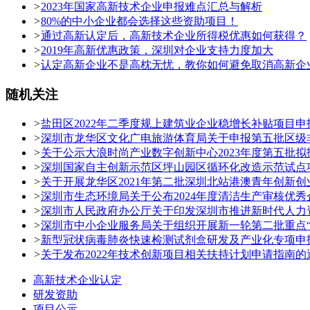
>
2023年国家高新技术企业申报难点汇总与解析
>
80%的中小企业都会选择这些资助项目！
>
通过高新认定后，高新技术企业所得税优惠如何获得？
>
2019年高新优惠政策，深圳对企业支持力度加大
>
认定高新企业不是高枕无忧，教你如何避免取消高新企
随机关注
>
盐田区2022年二季度规上建筑业企业稳增长补贴项目申
>
深圳市龙华区文化广电旅游体育局关于申报第五批区级
>
关于公示大浪时尚产业数字创新中心2023年度第五批
>
深圳国家自主创新示范区坪山园区循环化改造示范试点
>
关于开展龙华区2021年第二批深圳北站港澳青年创新
>
深圳市生态环境局关于公布2024年度清洁生产审核优
>
深圳市人民政府办公厅关于印发深圳市推进新时代人力
>
深圳市中小企业服务局关于组织开展新一轮第二批重点“
>
新型冠状病毒肺炎快速检测试剂盒研发及产业化专项申
>
关于发布2022年技术创新项目相关扶持计划申请指南的
高新技术企业认定
研发资助
项目公示