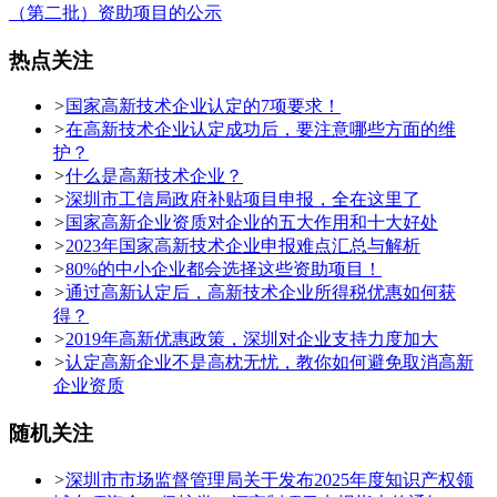
（第二批）资助项目的公示
热点关注
>
国家高新技术企业认定的7项要求！
>
在高新技术企业认定成功后，要注意哪些方面的维
护？
>
什么是高新技术企业？
>
深圳市工信局政府补贴项目申报，全在这里了
>
国家高新企业资质对企业的五大作用和十大好处
>
2023年国家高新技术企业申报难点汇总与解析
>
80%的中小企业都会选择这些资助项目！
>
通过高新认定后，高新技术企业所得税优惠如何获
得？
>
2019年高新优惠政策，深圳对企业支持力度加大
>
认定高新企业不是高枕无忧，教你如何避免取消高新
企业资质
随机关注
>
深圳市市场监督管理局关于发布2025年度知识产权领