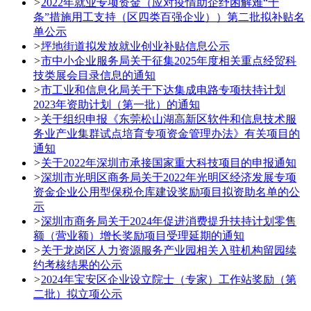
>
2022年就业专项资金（应对疫情助企纾困解难“十
条”措施用工支持（区四类百强企业））第二批拟补贴名
单公示
>
坪地街道拟发放就业创业补贴信息公示
>
市中小企业服务局关于征集2025年度相关重点经贸科
技类展会目录信息的通知
>
市工业和信息化局关于下达集成电路专项扶持计划
2023年资助计划（第一批）的通知
>
关于组织申报《东莞松山湖高新区软件和信息技术服
务业产业集群试点培育专项资金管理办法》有关项目的
通知
>
关于2022年深圳市承接国家重大科技项目的申报通知
>
深圳市光明区商务局关于2022年光明区经济发展专项
资金企业公用型保税仓库建设奖励项目拟资助名单的公
示
>
深圳市商务局关于2024年促进消费提升扶持计划零售
额（营业额）增长奖励项目受理延期的通知
>
关于龙岗区人力资源服务产业园相关入驻机构留园续
约考核结果的公示
>
2024年宝安区企业设立院士（专家）工作站奖励（第
二批）拟立项公示