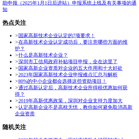
助申领（2025年1月1日后进站）申报系统上线及有关事项的通
知
热点关注
>
国家高新技术企业认定的7项要求！
>
在高新技术企业认定成功后，要注意哪些方面的维
护？
>
什么是高新技术企业？
>
深圳市工信局政府补贴项目申报，全在这里了
>
国家高新企业资质对企业的五大作用和十大好处
>
2023年国家高新技术企业申报难点汇总与解析
>
80%的中小企业都会选择这些资助项目！
>
通过高新认定后，高新技术企业所得税优惠如何获
得？
>
2019年高新优惠政策，深圳对企业支持力度加大
>
认定高新企业不是高枕无忧，教你如何避免取消高新
企业资质
随机关注