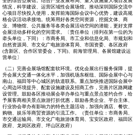
全的综合型展馆。结合产业发展布局、重大设施重大项目发展
情况，科学建设、运营区域性会展场馆。推动深圳国际交流中
心项目尽快投入使用，发挥前海国际会议中心优势，建设高规
格会议活动承接地。统筹用好各类空间资源，挖掘文体、商
业、博物馆、公共服务等各类会展活动空间的潜能，更好支撑
会展活动多样化的空间需求。〔责任单位（排列在第一位的为
牵头单位，下同）：市商务局、市工业和信息化局、市规划和
自然资源局、市文化广电旅游体育局、市国资委、各区政府
(含新区、合作区管委会，下同)、前海管理局、各展馆建设运
营单位〕
（二）完善会展场馆配套软环境。优化会展出行服务保障，提
升会展大交通一体化水平，加强机场东枢纽、国际会展中心与
南山、福田等中心城区的轨道联系。重点加快推进国际会展中
心周边环境提升、配套设施建设及招商工作，完善片区路网建
设管理。鼓励各区推动展会举办单位与重点景点签约合作，给
予展客商相关景点旅游打折优惠，鼓励各类企业、平台主体、
行业协会举办有影响力的特色主题活动，加强向酒店、餐饮、
购物、娱乐等商贸资源的引流工作。（责任单位：市商务局、
市交通运输局、市文化广电旅游体育局、宝安区政府、福田区
政府、龙岗区政府、坪山区政府）