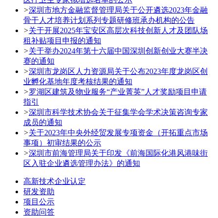
>
深圳市地方金融监督管理局关于公开遴选2023年金融
骨干人才培养计划系列专题研修班承办机构的公告
>
关于开展2025年宝安区高层次科技创新人才及团队场
租补贴项目申报的通知
>
关于举办2024年第十六届中国深圳创新创业大赛半决
赛的通知
>
深圳市龙岗区人力资源局关于公布2023年度龙岗区创
业孵化基地年度考核结果的通知
>
罗湖区建筑及物业服务“产业菁英”人才奖励项目申请
指引
>
深圳市科学技术协会关于征集学会学术决策咨询专家
成员的通知
>
关于2023年中央外经贸发展专项资金（开拓重点市场
事项）初审结果的公示
>
深圳市前海管理局关于印发《前海国际化港风港味街
区入驻企业遴选管理办法》的通知
高新技术企业认定
研发资助
项目公示
资助问答