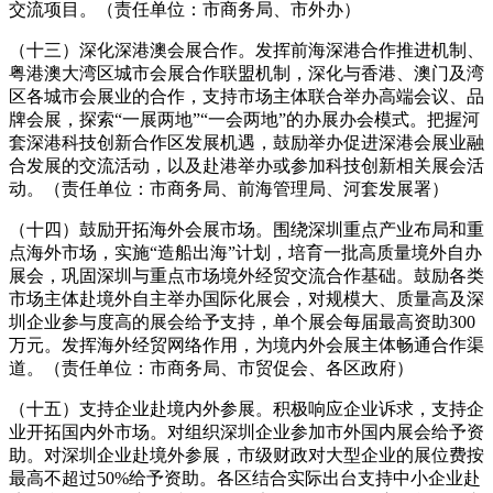
交流项目。（责任单位：市商务局、市外办）
（十三）深化深港澳会展合作。发挥前海深港合作推进机制、
粤港澳大湾区城市会展合作联盟机制，深化与香港、澳门及湾
区各城市会展业的合作，支持市场主体联合举办高端会议、品
牌会展，探索“一展两地”“一会两地”的办展办会模式。把握河
套深港科技创新合作区发展机遇，鼓励举办促进深港会展业融
合发展的交流活动，以及赴港举办或参加科技创新相关展会活
动。（责任单位：市商务局、前海管理局、河套发展署）
（十四）鼓励开拓海外会展市场。围绕深圳重点产业布局和重
点海外市场，实施“造船出海”计划，培育一批高质量境外自办
展会，巩固深圳与重点市场境外经贸交流合作基础。鼓励各类
市场主体赴境外自主举办国际化展会，对规模大、质量高及深
圳企业参与度高的展会给予支持，单个展会每届最高资助300
万元。发挥海外经贸网络作用，为境内外会展主体畅通合作渠
道。（责任单位：市商务局、市贸促会、各区政府）
（十五）支持企业赴境内外参展。积极响应企业诉求，支持企
业开拓国内外市场。对组织深圳企业参加市外国内展会给予资
助。对深圳企业赴境外参展，市级财政对大型企业的展位费按
最高不超过50%给予资助。各区结合实际出台支持中小企业赴