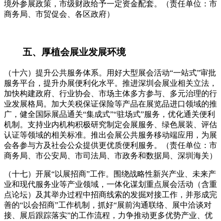
境外参展政策，市级财政给予一定资金配套。（责任单位：市
商务局、市贸促会、各区政府）
五、厚植会展业发展环境
（十六）提升公共服务体系。用好大型展会活动“一站式”审批
服务平台，提升办展便利化水平。推进深圳会展业相关立法，
加快构建政府、行业协会、市场主体多方参与、多元治理的行
业发展格局。加大关税保证保险等产品在展览品进口领域的推
广，健全国际展品通关“集成式”“驻场式”服务，优化通关便利
机制。支持业内机构积极研究制定会展服务、绿色展装、评估
认证等领域的相关标准。推出会展公共服务移动端应用，为展
会各参与方及社会公众提供更优质便利服务。（责任单位：市
商务局、市公安局、市司法局、市政务和数据局、深圳海关）
（十七）开展“以展招商”工作。围绕战略性新兴产业、未来产
业和现代服务业等产业领域，一体化谋划重点展会活动（含重
点论坛）及其举办过程中招商线索的发掘对接工作，并形成完
善的“以会招商”工作机制，抓好“展前沟通联络、展中洽谈对
接、展后跟踪落实”的工作流程，力争推动更多优势产业、优