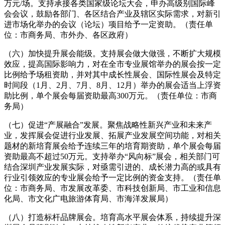
万元/场。支持承接各类国家级论坛大会，申办高级别国际峰
会会议，鼓励各部门、各区结合产业及辖区实际需求，对新引
进市场化举办的会议（论坛）项目给予一定资助。（责任单
位：市商务局、市外办、各区政府）
（六）加快提升展会能级。支持展会做大做强，不断扩大规模
效应，提高国际影响力，对在全市专业展馆举办的展会按一定
比例给予场租资助，并对其中成长性展会、国际性展会及特定
时间段（1月、2月、7月、8月、12月）举办的展会适当上浮资
助比例，单个展会每届资助最高300万元。（责任单位：市商
务局）
（七）促进“产展融合”发展。聚焦战略性新兴产业和未来产
业，发挥展会促进行业发展、拓展产业发展空间功能，对相关
题材的新培育展会给予连续三年的培育期资助，单个展会每届
资助最高不超过50万元。支持举办“风向标”展会，相关部门可
结合深圳产业发展实际，对亟需引进的、成长潜力高的或具有
行业引领效应的专业展会给予一定比例的资金支持。（责任单
位：市商务局、市发展改革委、市科技创新局、市工业和信息
化局、市文化广电旅游体育局、市海洋发展局）
（八）打造标杆品牌展会。培育高水平展会体系，持续提升深