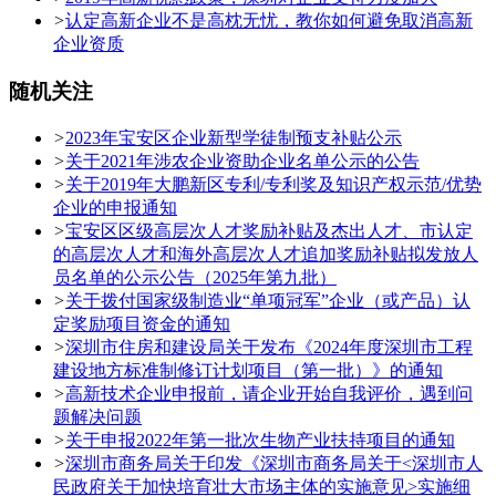
>
认定高新企业不是高枕无忧，教你如何避免取消高新
企业资质
随机关注
>
2023年宝安区企业新型学徒制预支补贴公示
>
关于2021年涉农企业资助企业名单公示的公告
>
关于2019年大鹏新区专利/专利奖及知识产权示范/优势
企业的申报通知
>
宝安区区级高层次人才奖励补贴及杰出人才、市认定
的高层次人才和海外高层次人才追加奖励补贴拟发放人
员名单的公示公告（2025年第九批）
>
关于拨付国家级制造业“单项冠军”企业（或产品）认
定奖励项目资金的通知
>
深圳市住房和建设局关于发布《2024年度深圳市工程
建设地方标准制修订计划项目（第一批）》的通知
>
高新技术企业申报前，请企业开始自我评价，遇到问
题解决问题
>
关于申报2022年第一批次生物产业扶持项目的通知
>
深圳市商务局关于印发《深圳市商务局关于<深圳市人
民政府关于加快培育壮大市场主体的实施意见>实施细