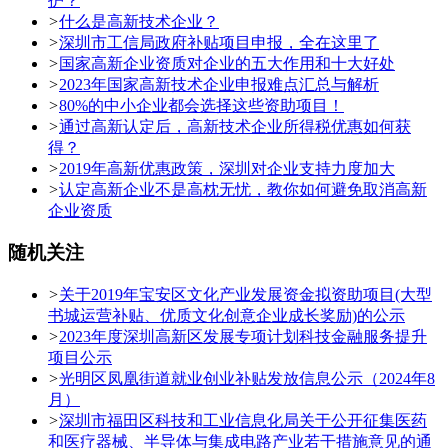
护？
>
什么是高新技术企业？
>
深圳市工信局政府补贴项目申报，全在这里了
>
国家高新企业资质对企业的五大作用和十大好处
>
2023年国家高新技术企业申报难点汇总与解析
>
80%的中小企业都会选择这些资助项目！
>
通过高新认定后，高新技术企业所得税优惠如何获
得？
>
2019年高新优惠政策，深圳对企业支持力度加大
>
认定高新企业不是高枕无忧，教你如何避免取消高新
企业资质
随机关注
>
关于2019年宝安区文化产业发展资金拟资助项目(大型
书城运营补贴、优质文化创意企业成长奖励)的公示
>
2023年度深圳高新区发展专项计划科技金融服务提升
项目公示
>
光明区凤凰街道就业创业补贴发放信息公示（2024年8
月）
>
深圳市福田区科技和工业信息化局关于公开征集医药
和医疗器械、半导体与集成电路产业若干措施意见的通