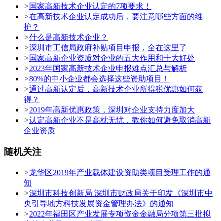
>
国家高新技术企业认定的7项要求！
>
在高新技术企业认定成功后，要注意哪些方面的维
护？
>
什么是高新技术企业？
>
深圳市工信局政府补贴项目申报，全在这里了
>
国家高新企业资质对企业的五大作用和十大好处
>
2023年国家高新技术企业申报难点汇总与解析
>
80%的中小企业都会选择这些资助项目！
>
通过高新认定后，高新技术企业所得税优惠如何获
得？
>
2019年高新优惠政策，深圳对企业支持力度加大
>
认定高新企业不是高枕无忧，教你如何避免取消高新
企业资质
随机关注
>
龙华区2019年产业载体建设资助类项目受理工作的通
知
>
深圳市科技创新局 深圳市财政局关于印发《深圳市中
央引导地方科技发展资金管理办法》的通知
>
2022年福田区产业发展专项资金金融局分项第三批拟