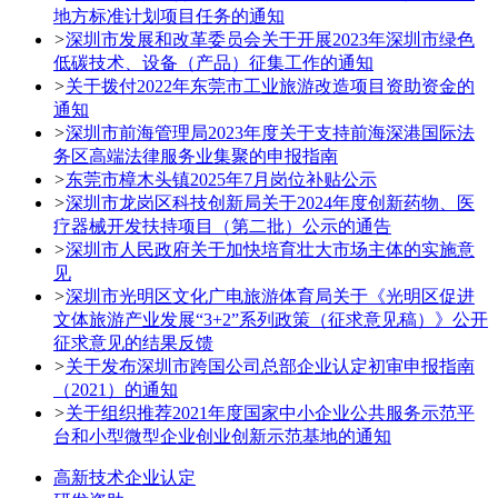
地方标准计划项目任务的通知
>
深圳市发展和改革委员会关于开展2023年深圳市绿色
低碳技术、设备（产品）征集工作的通知
>
关于拨付2022年东莞市工业旅游改造项目资助资金的
通知
>
深圳市前海管理局2023年度关于支持前海深港国际法
务区高端法律服务业集聚的申报指南
>
东莞市樟木头镇2025年7月岗位补贴公示
>
深圳市龙岗区科技创新局关于2024年度创新药物、医
疗器械开发扶持项目（第二批）公示的通告
>
深圳市人民政府关于加快培育壮大市场主体的实施意
见
>
深圳市光明区文化广电旅游体育局关于《光明区促进
文体旅游产业发展“3+2”系列政策（征求意见稿）》公开
征求意见的结果反馈
>
关于发布深圳市跨国公司总部企业认定初审申报指南
（2021）的通知
>
关于组织推荐2021年度国家中小企业公共服务示范平
台和小型微型企业创业创新示范基地的通知
高新技术企业认定