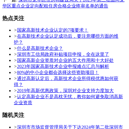
华区重点企业定向配租住房合格企业终审名单的通告
热点关注
>
国家高新技术企业认定的7项要求！
>
在高新技术企业认定成功后，要注意哪些方面的维
护？
>
什么是高新技术企业？
>
深圳市工信局政府补贴项目申报，全在这里了
>
国家高新企业资质对企业的五大作用和十大好处
>
2023年国家高新技术企业申报难点汇总与解析
>
80%的中小企业都会选择这些资助项目！
>
通过高新认定后，高新技术企业所得税优惠如何获
得？
>
2019年高新优惠政策，深圳对企业支持力度加大
>
认定高新企业不是高枕无忧，教你如何避免取消高新
企业资质
随机关注
>
深圳市市场监督管理局关于下达2024年第二批深圳市