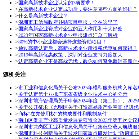
>
国家高新技术企业认定的7项要求！
>
在高新技术企业认定成功后，要注意哪些方面的维护？
>
什么是高新技术企业？
>
深圳市工信局政府补贴项目申报，全在这里了
>
国家高新企业资质对企业的五大作用和十大好处
>
2023年国家高新技术企业申报难点汇总与解析
>
80%的中小企业都会选择这些资助项目！
>
通过高新认定后，高新技术企业所得税优惠如何获得？
>
2019年高新优惠政策，深圳对企业支持力度加大
>
认定高新企业不是高枕无忧，教你如何避免取消高新企
随机关注
>
市工业和信息化局关于公布2025年模型服务机构入库
>
关于认定第十八批广东省省级企业技术中心的公示
>
深圳市前海管理局关于申领2024年度（第二批）、20
>
关于公开征求《光明区关于打造高品质产业空间 促进
>
商标“在先使用权”的构成要件和限制条件!
>
南山区促进产业高质量发展专项资金2023年第五次会
>
深圳市龙岗区工业和信息化局关于征集低空载人航线服
>
深圳市科技创新局关于转发国家重点研发计划“政府间国