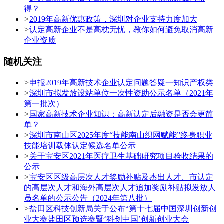
得？
>
2019年高新优惠政策，深圳对企业支持力度加大
>
认定高新企业不是高枕无忧，教你如何避免取消高新
企业资质
随机关注
>
申报2019年高新技术企业认定问题答疑一知识产权类
>
深圳市拟发放设站单位一次性资助公示名单（2021年
第一批次）
>
国家高新技术企业知识：高新认定后融资是否会更简
单？
>
深圳市南山区2025年度“技能南山织网赋能”终身职业
技能培训载体认定候选名单公示
>
关于宝安区2021年医疗卫生基础研究项目验收结果的
公示
>
宝安区区级高层次人才奖励补贴及杰出人才、市认定
的高层次人才和海外高层次人才追加奖励补贴拟发放人
员名单的公示公告（2024年第八批）
>
盐田区科技创新局关于公布“第十七届中国深圳创新创
业大赛盐田区预选赛暨‘科创中国’创新创业大会