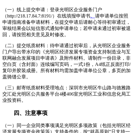
（一）线上提交申请：登录光明区企业服务门户
（http://218.17.84.7:8191/）在线填报申请书
。
请申请单位按照
申请指南准备申请材料，在提交申请后请耐心等待初审通过，
审核结果会以短信形式通知申请单位；若申请未通过初审被退
回，请按照相关意见及时修改。
（二）提交纸质材料：待申请通过初审后，从光明区企业服务
门户导出带水印的《光明区经济发展专项资金支持制造业与互
联网融合发展项目申请表》及附件材料。请制作一份目录，非
空白页（含封面）连续编写页码，一式1份，A4纸正反面打印/
复印并胶装成册。所有材料均需加盖申请单位公章，多页的加
盖骑缝公章。
（三）邮寄纸质材料受理地点：深圳市光明区牛山路与德雅路
交汇处光明区公共服务平台4楼406室光明区工业和信息化局工
业投资科。
四、注意事项
（一）同一企业同类事项满足光明区多项政策（包括光明区经
济发展专项资金政策等）支持条件的，按“就高原则”只支持一