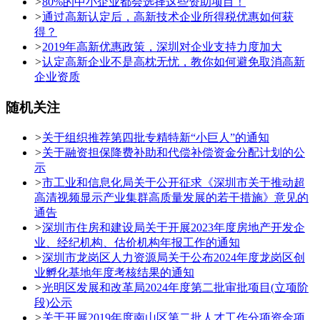
>
80%的中小企业都会选择这些资助项目！
>
通过高新认定后，高新技术企业所得税优惠如何获
得？
>
2019年高新优惠政策，深圳对企业支持力度加大
>
认定高新企业不是高枕无忧，教你如何避免取消高新
企业资质
随机关注
>
关于组织推荐第四批专精特新“小巨人”的通知
>
关于融资担保降费补助和代偿补偿资金分配计划的公
示
>
市工业和信息化局关于公开征求《深圳市关于推动超
高清视频显示产业集群高质量发展的若干措施》意见的
通告
>
深圳市住房和建设局关于开展2023年度房地产开发企
业、经纪机构、估价机构年报工作的通知
>
深圳市龙岗区人力资源局关于公布2024年度龙岗区创
业孵化基地年度考核结果的通知
>
光明区发展和改革局2024年度第二批审批项目(立项阶
段)公示
>
关于开展2019年度南山区第二批人才工作分项资金项