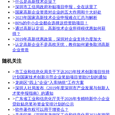
>
什么是高新技术企业？
>
深圳市工信局政府补贴项目申报，全在这里了
>
国家高新企业资质对企业的五大作用和十大好处
>
2023年国家高新技术企业申报难点汇总与解析
>
80%的中小企业都会选择这些资助项目！
>
通过高新认定后，高新技术企业所得税优惠如何获
得？
>
2019年高新优惠政策，深圳对企业支持力度加大
>
认定高新企业不是高枕无忧，教你如何避免取消高新
企业资质
随机关注
>
市工业和信息化局关于下达2023年技术创新项目扶持
计划国家技术创新示范企业奖励项目资助计划的通知
>
龙岗区“四上”企业“入库纳统”工作方案
>
深圳人社局发布《2019年度深圳市产业发展与创新人
才奖申报指南》的通知
>
广东省工业和信息化厅关于2026年专精特新中小企业
贷款贴息奖补资金安排计划的公示
>
软件著作权可以用于增资么？
>
关于印发《深圳市龙岗区工业和信息化局2021年跨国