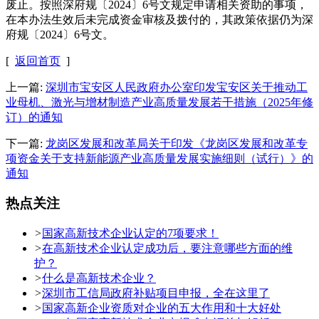
废止。按照深府规〔2024〕6号文规定申请相关资助的事项，
在本办法生效后未完成资金审核及拨付的，其政策依据仍为深
府规〔2024〕6号文。
[
返回首页
]
上一篇:
深圳市宝安区人民政府办公室印发宝安区关于推动工
业母机、激光与增材制造产业高质量发展若干措施（2025年修
订）的通知
下一篇:
龙岗区发展和改革局关于印发《龙岗区发展和改革专
项资金关于支持新能源产业高质量发展实施细则（试行）》的
通知
热点关注
>
国家高新技术企业认定的7项要求！
>
在高新技术企业认定成功后，要注意哪些方面的维
护？
>
什么是高新技术企业？
>
深圳市工信局政府补贴项目申报，全在这里了
>
国家高新企业资质对企业的五大作用和十大好处