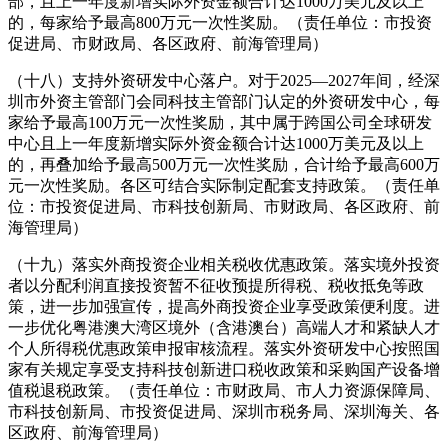
部，且上一年度新增实际外资金额合计达1000万美元及以上
的，每家给予最高800万元一次性奖励。（责任单位：市投资
促进局、市财政局、各区政府、前海管理局）
（十八）支持外资研发中心落户。对于2025—2027年间，经深
圳市外资主管部门会同科技主管部门认定的外资研发中心，每
家给予最高100万元一次性奖励，其中属于跨国公司全球研发
中心且上一年度新增实际外资金额合计达1000万美元及以上
的，再叠加给予最高500万元一次性奖励，合计给予最高600万
元一次性奖励。各区可结合实际制定配套支持政策。（责任单
位：市投资促进局、市科技创新局、市财政局、各区政府、前
海管理局）
（十九）落实外商投资企业相关税收优惠政策。落实境外投资
者以分配利润直接投资暂不征收预提所得税、税收抵免等政
策，进一步加强宣传，提高外商投资企业享受政策便利度。进
一步优化粤港澳大湾区境外（含港澳台）高端人才和紧缺人才
个人所得税优惠政策申报审核流程。落实外资研发中心按照国
家有关规定享受支持科技创新进口税收政策和采购国产设备增
值税退税政策。（责任单位：市财政局、市人力资源保障局、
市科技创新局、市投资促进局、深圳市税务局、深圳海关、各
区政府、前海管理局）