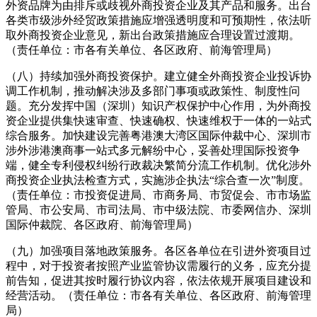
外资品牌为由排斥或歧视外商投资企业及其产品和服务。出台
各类市级涉外经贸政策措施应增强透明度和可预期性，依法听
取外商投资企业意见，新出台政策措施应合理设置过渡期。
（责任单位：市各有关单位、各区政府、前海管理局）
（八）持续加强外商投资保护。建立健全外商投资企业投诉协
调工作机制，推动解决涉及多部门事项或政策性、制度性问
题。充分发挥中国（深圳）知识产权保护中心作用，为外商投
资企业提供集快速审查、快速确权、快速维权于一体的一站式
综合服务。加快建设完善粤港澳大湾区国际仲裁中心、深圳市
涉外涉港澳商事一站式多元解纷中心，妥善处理国际投资争
端，健全专利侵权纠纷行政裁决繁简分流工作机制。优化涉外
商投资企业执法检查方式，实施涉企执法“综合查一次”制度。
（责任单位：市投资促进局、市商务局、市贸促会、市市场监
管局、市公安局、市司法局、市中级法院、市委网信办、深圳
国际仲裁院、各区政府、前海管理局）
（九）加强项目落地政策服务。各区各单位在引进外资项目过
程中，对于投资者按照产业监管协议需履行的义务，应充分提
前告知，促进其按时履行协议内容，依法依规开展项目建设和
经营活动。（责任单位：市各有关单位、各区政府、前海管理
局）