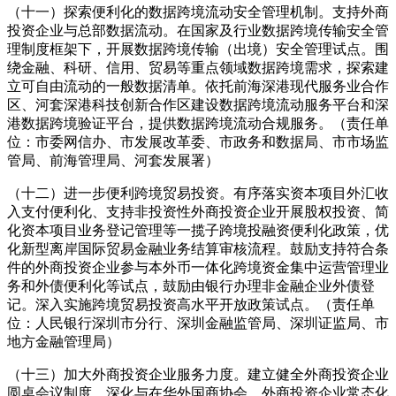
（十一）探索便利化的数据跨境流动安全管理机制。支持外商
投资企业与总部数据流动。在国家及行业数据跨境传输安全管
理制度框架下，开展数据跨境传输（出境）安全管理试点。围
绕金融、科研、信用、贸易等重点领域数据跨境需求，探索建
立可自由流动的一般数据清单。依托前海深港现代服务业合作
区、河套深港科技创新合作区建设数据跨境流动服务平台和深
港数据跨境验证平台，提供数据跨境流动合规服务。（责任单
位：市委网信办、市发展改革委、市政务和数据局、市市场监
管局、前海管理局、河套发展署）
（十二）进一步便利跨境贸易投资。有序落实资本项目外汇收
入支付便利化、支持非投资性外商投资企业开展股权投资、简
化资本项目业务登记管理等一揽子跨境投融资便利化政策，优
化新型离岸国际贸易金融业务结算审核流程。鼓励支持符合条
件的外商投资企业参与本外币一体化跨境资金集中运营管理业
务和外债便利化等试点，鼓励由银行办理非金融企业外债登
记。深入实施跨境贸易投资高水平开放政策试点。（责任单
位：人民银行深圳市分行、深圳金融监管局、深圳证监局、市
地方金融管理局）
（十三）加大外商投资企业服务力度。建立健全外商投资企业
圆桌会议制度，深化与在华外国商协会、外商投资企业常态化