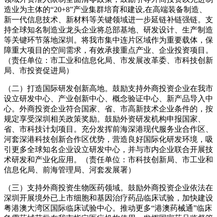
造业为主体的“20+8”产业集群培育和建设,在高端装备制造、
新一代信息技术、新材料等关键领域进一步延链补链强链。支
持全球知名制造业龙头企业将总部基地、研发设计、生产制造
等关键环节落地深圳。将我市集中连片区域作为重要载体，保
障重大项目的空间需求，有效承接重点产业、企业投资项目。
（责任单位：市工业和信息化局、市发展改革委、市科技创新
局、市投资促进局）
（二）打造国际研发创新高地。鼓励支持外商投资企业在我市
设立研发中心、产业创新中心、概念验证中心、新产品导入中
心。外商投资企业符合国家、省、市高新技术企业条件的，按
规定享受深圳相关政策奖励。鼓励外资研发机构申报国家、
省、市科技计划项目。充分发挥前海深港现代服务业合作区、
河套深港科技创新合作区优势，营造良好国际化研发环境，吸
引更多全球知名企业设立研发中心，并与市内企业联合开展技
术研发和产业化应用。（责任单位：市科技创新局、市工业和
信息化局、前海管理局、河套发展署）
（三）支持外商投资生物医药领域。鼓励外商投资企业依法在
深圳开展境外已上市细胞和基因治疗药品临床试验，加快建设
粤港澳大湾区国际临床试验中心。推动更多“港澳药械通”临床