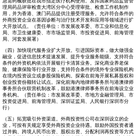
急需药械获批在我市指定医疗机构使用。发挥国家药品监督管
理局药品评审检查大湾区分中心受理审批、检查工作机制作
用，并为香港、澳门药品提供注册受理服务。允许符合条件的
外商投资企业在基因诊断与治疗技术开发和应用等领域进行扩
大开放试点。（责任单位：市发展改革委、市工业和信息化
局、市卫生健康委、市市场监管局、市投资促进局、前海管理
局、河套发展署）
（四）加快现代服务业扩大开放。引进国际资本，做大做强金
融业，促进信息技术提速发展、提升专业服务能级。支持符合
条件的外资机构依法开展银行卡清算业务。深化商业养老保
险、健康保险等行业开放，支持符合条件的境外专业保险机构
在境内投资设立或参股保险机构。探索在前海开展私募股权和
创业投资份额转让试点。深化前海内地律师事务所与港澳律师
事务所合伙联营机制改革，鼓励港澳律师事务所在前海设立业
务机构。（责任单位：市发展改革委、市地方金融管理局、市
投资促进局、前海管理局、深圳证监局、人民银行深圳市分
行）
（五）拓宽吸引外资渠道。外商投资性公司在深圳设立的企
业，可按有关规定享受外商投资企业待遇。鼓励外国投资者通
过并购、跨境人民币出资、股权出资、分配利润再投资等方式