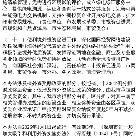
施清单管理，无需进行环境影响评价。成立绿电绿证服务中
心，提供绿电溯源、认证和查询等一站式公共服务，完善可再
生能源电力交易机制，支持外商投资企业开展绿电交易，扩大
绿电交易规模。（责任单位：市发展改革委、市投资促进局、
市规划和自然资源局、市生态环境局、市贸促会）
（二十二）便利境外投资促进工作。深化国际经贸网络建设，
发挥深圳驻海外经贸代表处及驻外经贸联络处“桥头堡”作用，
积极引进境外优质资源。发挥深港两地在金融、商业及专业服
务业领域的营商优势和协同效应，联动香港全球投资推广网
络，向国际社会推广深港。（责任单位：市投资促进局、市商
务局、市贸促会、市外办、各区政府、前海管理局）
本办法涉及省外资奖励政策的部分，按照省、市2∶8比例分担
财政奖励资金；仅涉及市外资奖励政策的部分，由我市承担财
政奖励资金。其中，我市承担部分由市、区分担，对其中属于
相关管理办法规定的新设企业，相应奖补资金由各区承担。获
奖励企业应承诺自申报奖励对应资金纳统年度起5年内不减少
注册资本、不转为内资企业，并切实履行承诺。
本办法自2026年1月1日起施行，有效期3年。《深圳市进一步
加大吸引和利用外资实施办法》（深府规〔2024〕6号）同时