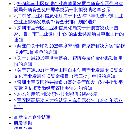
>
2024年南山区促进产业高质量发展专项资金区住房建
设局分项资金免申即享类第一批拟资助名单公示
>
广东省工业和信息化厅关于下达2025年促进小微工业
企业上规模发展奖补资金安排计划的通知
>
深圳市宝安区工业和信息化局关于开展首次获评国
家、省、市“工业设计中心”的企业奖励项目申报工作的
通知
>
两部门关于印发2025年度智能制造系统解决方案“揭榜
挂帅”项目名单的通知
>
关于开展2019年度宝博会、智博会展位费补贴项目申
报的通知
>
关于开通2021年度南山区自主创新产业发展专项资金
文化产业发展分项资金项目（第三批）申报的通知
>
深圳市宝安区沙井街道办事处关于印发《沙井街道平
安建设专项奖励经费管理办法》的通知
>
2025年度第7批次职业技能提升补贴公示
>
宝安区高层次人才拟认定人选公示公告（2021年第八
批）
高新技术企业认定
研发资助