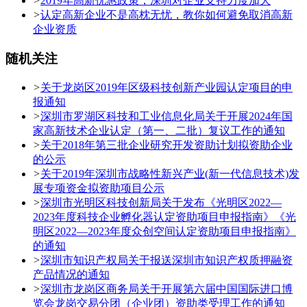
>
2019年高新优惠政策，深圳对企业支持力度加大
>
认定高新企业不是高枕无忧，教你如何避免取消高新
企业资质
随机关注
>
关于龙岗区2019年区级科技创新产业园认定项目的申
报通知
>
深圳市罗湖区科技和工业信息化局关于开展2024年国
家高新技术企业认定（第一、二批）复议工作的通知
>
关于2018年第三批企业研究开发资助计划拟资助企业
的公示
>
关于2019年深圳市战略性新兴产业(新一代信息技术)发
展专项资金拟资助项目公示
>
深圳市光明区科技创新局关于发布《光明区2022—
2023年度科技企业孵化器认定资助项目申报指南》《光
明区2022—2023年度众创空间认定资助项目申报指南》
的通知
>
深圳市知识产权局关于报送深圳市知识产权质押融资
产品情况的通知
>
深圳市龙岗区商务局关于开展第六届中国国际进口博
览会龙岗交易分团（企业团）资助类受理工作的通知