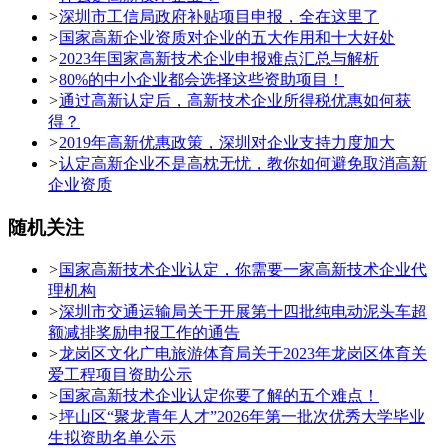
>
深圳市工信局政府补贴项目申报，全在这里了
>
国家高新企业资质对企业的五大作用和十大好处
>
2023年国家高新技术企业申报难点汇总与解析
>
80%的中小企业都会选择这些资助项目！
>
通过高新认定后，高新技术企业所得税优惠如何获
得？
>
2019年高新优惠政策，深圳对企业支持力度加大
>
认定高新企业不是高枕无忧，教你如何避免取消高新
企业资质
随机关注
>
国家高新技术企业认定，你需要一家高新技术企业代
理机构
>
深圳市交通运输局关于开展第十四批纯电动泥头车超
额减排奖励申报工作的通告
>
龙岗区文化广电旅游体育局关于2023年龙岗区体育关
爱工程项目资助公示
>
国家高新技术企业认定你要了解的五个难点！
>
坪山区“聚龙青年人才”2026年第一批次优秀大学毕业
生拟资助名单公示