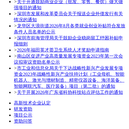
>
关于开通鼓励商业企业（批发、零售、餐饮）做大做
强项目的通知
>
深圳市发展和改革委员会关于报送企业外债发行有关
情况的通知
>
龙华区大浪街道2026年8月各类就业创业补贴符合发放
条件人员名单的公示
>
深圳市前海管理局关于鼓励企业稳岗留工纾困补贴申
报细则
>
2026年福田英才荟卫生系统人才奖励申请指南
>
南山区促进产业高质量发展专项资金2023年第一次会
议拟审议资助名单公示
>
市工业和信息化局关于下达战略性新兴产业发展专项
资金2023年战略性新兴产业扶持计划（工业母机、智能
机器人、激光与增材制造、精密仪器设备、海洋装备、
智能网联汽车、医疗装备）项目（第二批）的通知
>
关于开展2026年广东省科协科技站点评估工作的通知
高新技术企业认定
研发资助
项目公示
资助问答