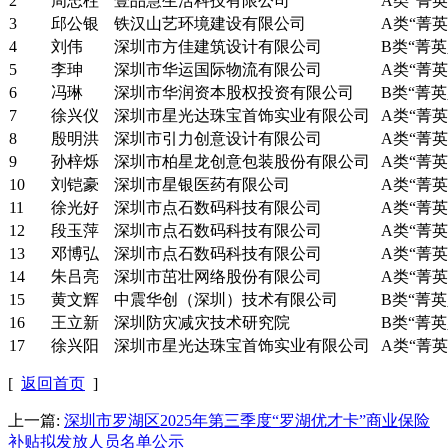
2
周忠柱
壹品慧生活科技有限公司
A类“菁英
3
邱公银
铁汉山艺环境建设有限公司
A类“菁英
4
刘伟
深圳市方佳建筑设计有限公司
B类“菁英
5
李珅
深圳市华运国际物流有限公司
A类“菁英
6
冯琳
深圳市华润资本股权投资有限公司
B类“菁英
7
徐兴仪
深圳市星光达珠宝首饰实业有限公司
A类“菁英
8
殷明洪
深圳市引力创意设计有限公司
A类“菁英
9
孙梓烁
深圳市柏星龙创意包装股份有限公司
A类“菁英
10
刘铠豪
深圳市星银医药有限公司
A类“菁英
11
徐光好
深圳市点石数码科技有限公司
A类“菁英
12
段玉萍
深圳市点石数码科技有限公司
A类“菁英
13
邓博弘
深圳市点石数码科技有限公司
A类“菁英
14
朱吕亮
深圳市茁壮网络股份有限公司
A类“菁英
15
黄文辉
中震华创（深圳）技术有限公司
B类“菁英
16
王立新
深圳防灾减灾技术研究院
B类“菁英
17
徐兴阳
深圳市星光达珠宝首饰实业有限公司
A类“菁英
[
返回首页
]
上一篇:
深圳市罗湖区2025年第三季度“罗湖优才卡”商业保险
补贴拟发放人员名单公示