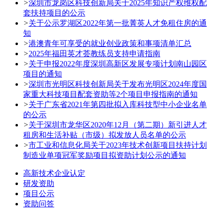
>
深圳市龙岗区科技创新局关于2025年知识产权维权配
套扶持项目的公示
>
关于公示罗湖区2022年第一批菁英人才免租住房的通
知
>
港澳青年可享受的就业创业政策和事项清单汇总
>
2025年福田英才荟教练员支持申请指南
>
关于申报2022年度深圳高新区发展专项计划南山园区
项目的通知
>
深圳市光明区科技创新局关于发布光明区2024年度国
家重大科技项目配套资助等2个项目申报指南的通知
>
关于广东省2021年第四批拟入库科技型中小企业名单
的公示
>
关于深圳市龙华区2020年12月（第二期）新引进人才
租房和生活补贴（市级）拟发放人员名单的公示
>
市工业和信息化局关于2023年技术创新项目扶持计划
制造业单项冠军奖励项目拟资助计划公示的通知
高新技术企业认定
研发资助
项目公示
资助问答