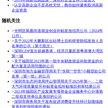
>
2019年高新优惠政策，深圳对企业支持力度加大
>
认定高新企业不是高枕无忧，教你如何避免取消高新
企业资质
随机关注
>
光明区凤凰街道就业创业补贴发放信息公示（2024年
12月）
>
关于2022年大鹏新区出站博士后科研资助拟发放人员
名单的公示（第七批次）
>
深圳GDP首次超越香港，经济总量跃居粤港澳大湾区
第一城
>
关于福田区2023年第一批中央财政就业补助资金的分
配方案及适用范围的公示
>
深圳市地方金融管理局关于“失联”“空壳”小额贷款公司
名单（第一批）的公示
>
深圳市生态环境局坪山管理局关于2025年第一、二批
大气环境质量提升补贴资金拟补贴项目初审结果公示
>
2023年福田区产业发展专项资金企业服务中心分项第
二批拟支持单位及项目的公示
>
深圳市商务局关于发布促进消费提升扶持计划接续政
策系列申报指南的通知